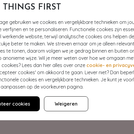
T THINGS FIRST
tage gebruiken we cookies en vergelijkbare technieken om jo
e verfijnen en te personaliseren. Functionele cookies zijn esse
 werkende website, terwijl analytische cookies ons helpen de
ukje beter te maken. We streven ernaar om je alleen relevan
ies te tonen, daarom volgen we je gedrag binnen en buiten o
p anonieme wijze. Wil je meer weten over hoe we omgaan me
Hey gorgeous
 cookies? Lees dan hier alles over onze
cookie- en privacyv
ccepteer cookies' om akkoord te gaan. Liever niet? Dan bepe
nctionele cookies en vergelijkbare technieken. Je kunt je voo
estelling? Lees onze veelgestelde vragen of neem contact op m
er aanpassen op de voorkeuren pagina.
Klantenservice
teer cookies
Weigeren