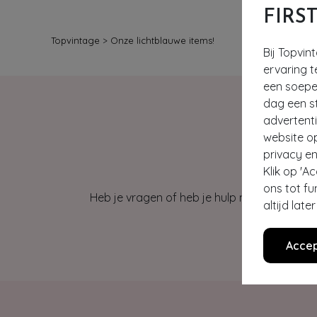
FIRS
Topvintage
>
Onze lichtblauwe items!
Bij Topvin
ervaring t
een soepel
dag een st
advertent
website o
privacy en
Klik op 'A
ons tot fu
Heb je vragen of heb je hulp nodig bij je b
altijd lat
Accep