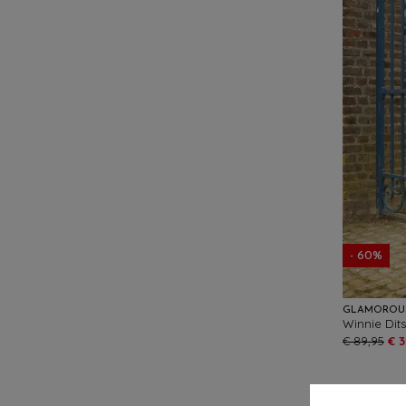
- 60%
GLAMOROU
€ 89,95
€ 