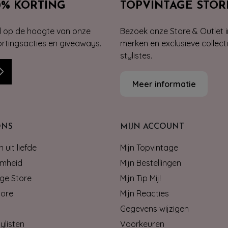
0% KORTING
TOPVINTAGE STOR
jd op de hoogte van onze
Bezoek onze Store & Outlet i
kortingsacties en giveaways.
merken en exclusieve collect
stylistes.
Meer informatie
ONS
MIJN ACCOUNT
 uit liefde
Mijn Topvintage
mheid
Mijn Bestellingen
ge Store
Mijn Tip Mij!
tore
Mijn Reacties
Gegevens wijzigen
ylisten
Voorkeuren