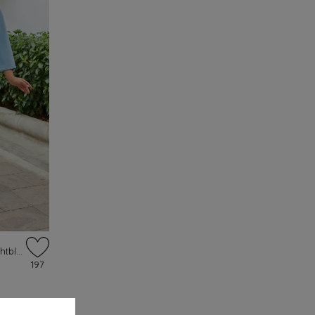
Francoise Regina swing rok in luchtblauw
197