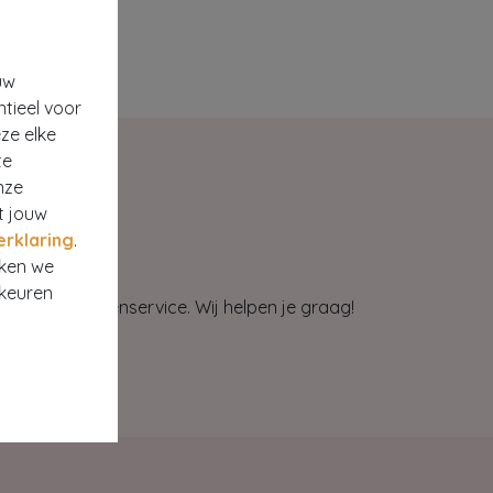
uw
ntieel voor
ze elke
te
nze
t jouw
erklaring
.
rken we
rkeuren
et onze klantenservice. Wij helpen je graag!