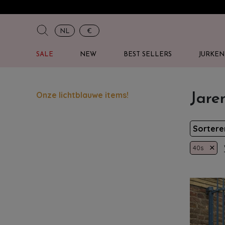
NL
€
SALE
NEW
BEST SELLERS
JURKEN
Onze lichtblauwe items!
Jare
Sorter
×
40s