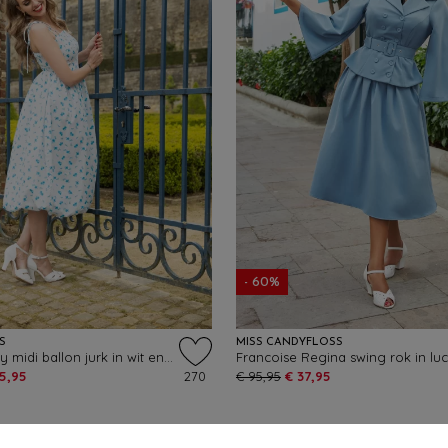
- 60%
S
MISS CANDYFLOSS
Winnie Ditsy midi ballon jurk in wit en blauw
35,95
270
€ 95,95
€ 37,95