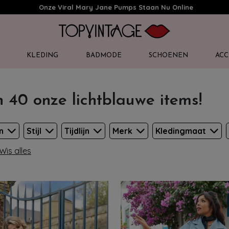
Onze Viral Mary Jane Pumps Staan Nu Online
KLEDING
BADMODE
SCHOENEN
ACC
n 40 onze lichtblauwe items!
en
Stijl
Tijdlijn
Merk
Kledingmaat
Wis alles