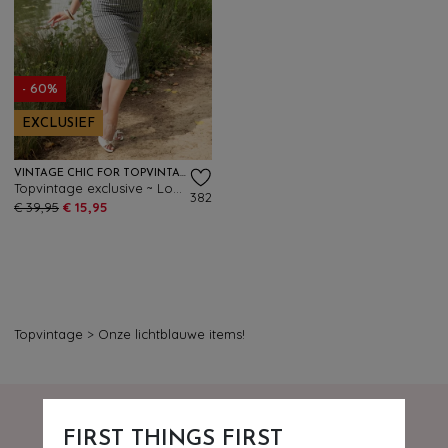
- 60%
EXCLUSIEF
VINTAGE CHIC FOR TOPVINTAGE
Topvintage exclusive ~ Loreen Bengaline Striped Pencil rok in denim en wit
382
€ 39,95
€ 15,95
Topvintage
>
Onze lichtblauwe items!
FIRST THINGS FIRST