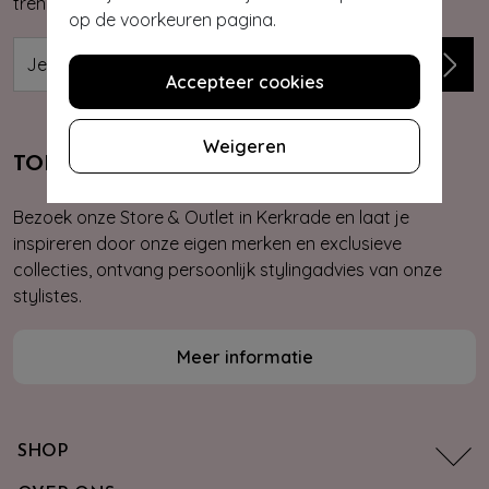
trends, kortingsacties en giveaways.
op de voorkeuren pagina.
Accepteer cookies
Weigeren
TOPVINTAGE STORE & OUTLET
Bezoek onze Store & Outlet in Kerkrade en laat je
inspireren door onze eigen merken en exclusieve
collecties, ontvang persoonlijk stylingadvies van onze
stylistes.
Meer informatie
SHOP