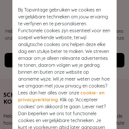
Bij Topvintage gebruiken we cookies en
Hey gorgeous
vergelijkbare technieken om jouw ervaring
te verfijnen en te personaliseren.
Functionele cookies zijn essentieel voor een
Heb je vragen of heb je hulp nodig bij je bestelling? Lees
soepel werkende website, terwijl
onze veelgestelde vragen of neem contact op met onze
analytische cookies ons helpen deze elke
klantenservice. Wij helpen je graag!
dag een stukje beter te maken. We streven
ernaar om je alleen relevante advertenties
Klantenservice
te tonen, daarom volgen we je gedrag
binnen en buiten onze website op
anonieme wijze. Wil je meer weten over hoe
we omgaan met jouw privacy en cookies?
Lees dan hier alles over onze
cookie- en
SCHRIJF JE NU IN & ONTVANG 10%
privacyverklaring
. Klik op 'Accepteer
KORTING
cookies' om akkoord te gaan. Liever niet?
Dan beperken we ons tot functionele
Meld je aan voor onze nieuwsbrief. Zo ben je altijd op de
cookies en vergelijkbare technieken. Je
hoogte van onze nieuwste & exclusieve collecties, laatste
kunt je voorkeuren altijd later aanpassen