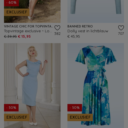
- 60%
EXCLUSIEF
VINTAGE CHIC FOR TOPVINTAGE
BANNED RETRO
Topvintage exclusive ~ Loreen Bengaline Striped Pencil rok in denim en wit
Dolly vest in lichtblauw
382
707
€ 39,95
€ 15,95
€ 45,95
- 50%
- 50%
EXCLUSIEF
EXCLUSIEF