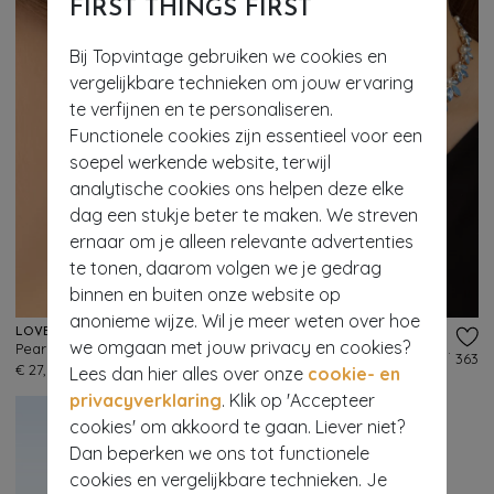
FIRST THINGS FIRST
Bij Topvintage gebruiken we cookies en
vergelijkbare technieken om jouw ervaring
te verfijnen en te personaliseren.
Functionele cookies zijn essentieel voor een
soepel werkende website, terwijl
analytische cookies ons helpen deze elke
dag een stukje beter te maken. We streven
ernaar om je alleen relevante advertenties
te tonen, daarom volgen we je gedrag
binnen en buiten onze website op
anonieme wijze. Wil je meer weten over hoe
LOVELY
LOVELY
we omgaan met jouw privacy en cookies?
Pearly Leaves oorbellen in blauw
Pearly Leaves ketting in blauw
362
363
€ 27,95
€ 66,95
Lees dan hier alles over onze
cookie- en
privacyverklaring
. Klik op 'Accepteer
cookies' om akkoord te gaan. Liever niet?
Dan beperken we ons tot functionele
cookies en vergelijkbare technieken. Je