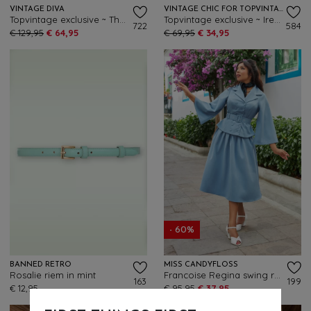
VINTAGE DIVA
VINTAGE CHIC FOR TOPVINTAGE
Topvintage exclusive ~ The Arabella Bow Penciljurk in lichtblauw
Topvintage exclusive ~ Irene aquarel overslag swing jurk in blauw
722
584
€ 129,95
€ 64,95
€ 69,95
€ 34,95
- 60%
BANNED RETRO
MISS CANDYFLOSS
Rosalie riem in mint
Francoise Regina swing rok in luchtblauw
163
199
€ 12,95
€ 95,95
€ 37,95