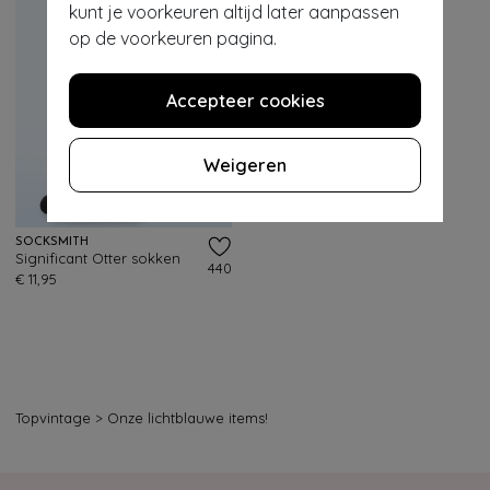
kunt je voorkeuren altijd later aanpassen
op de voorkeuren pagina.
Accepteer cookies
Weigeren
SOCKSMITH
Significant Otter sokken
440
€ 11,95
Topvintage
>
Onze lichtblauwe items!