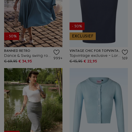
- 50%
- 50%
EXCLUSIEF
BANNED RETRO
VINTAGE CHIC FOR TOPVINTAGE
Dance & Sway swing rok in blauw
Topvintage exclusive ~ Loreen Bengaline Denim pencil rok in donkerblauw
999+
169
€ 69,95
€ 34,95
€ 45,95
€ 22,95