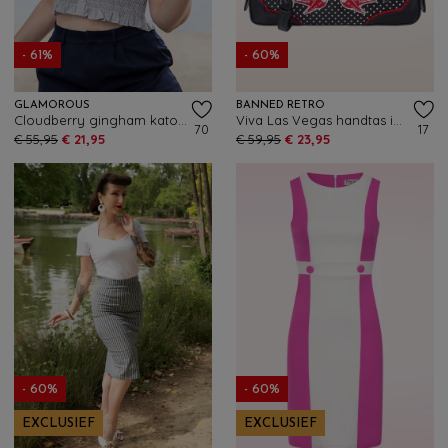
- 61%
- 60%
GLAMOROUS
BANNED RETRO
Cloudberry gingham katoenen smoktop in grijs
Viva Las Vegas handtas in zwart
70
17
€ 55,95
€ 21,95
€ 59,95
€ 23,95
- 60%
- 60%
EXCLUSIEF
EXCLUSIEF