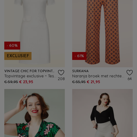
- 60%
EXCLUSIEF
- 61%
VINTAGE CHIC FOR TOPVINTAGE
SURKANA
Topvintage exclusive ~ Tessa A-lijn jurk in ivoorwit
Naranja broek met rechte pijpen in oranje
208
64
€ 59,95
€ 23,95
€ 55,95
€ 21,95