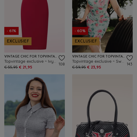
- 61%
- 60%
EXCLUSIEF
EXCLUSIEF
VINTAGE CHIC FOR TOPVINTAGE
VINTAGE CHIC FOR TOPVINTAGE
Topvintage exclusive ~ Ivy off-shoulder pencil jurk in rood
Topvintage exclusive ~ Sweet Peony pencil jurk in mint en roze
108
143
€ 55,95
€ 21,95
€ 59,95
€ 23,95