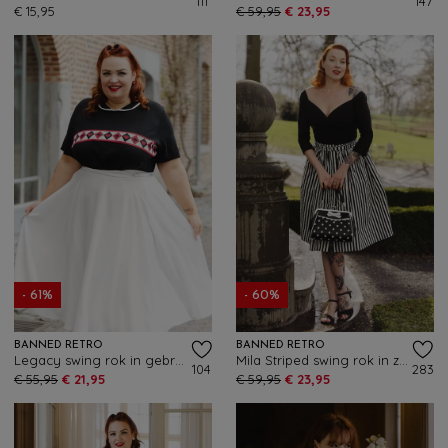
111
147
€ 15,95
€ 59,95
€ 23,95
- 61%
- 60%
BANNED RETRO
BANNED RETRO
Legacy swing rok in gebroken wit
Mila Striped swing rok in zwart en wit
104
283
€ 55,95
€ 21,95
€ 59,95
€ 23,95