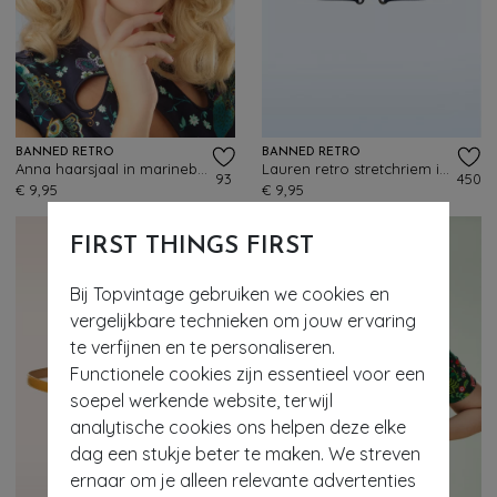
BANNED RETRO
BANNED RETRO
Anna haarsjaal in marineblauw
Lauren retro stretchriem in marineblauw
93
450
€ 9,95
€ 9,95
FIRST THINGS FIRST
Bij Topvintage gebruiken we cookies en
vergelijkbare technieken om jouw ervaring
te verfijnen en te personaliseren.
Functionele cookies zijn essentieel voor een
soepel werkende website, terwijl
analytische cookies ons helpen deze elke
dag een stukje beter te maken. We streven
ernaar om je alleen relevante advertenties