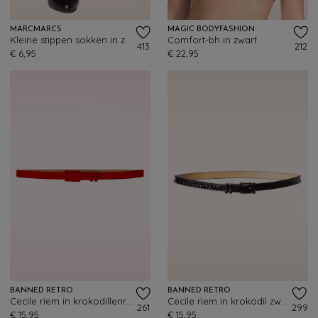
MARCMARCS
MAGIC BODYFASHION
Kleine stippen sokken in zwart
Comfort-bh in zwart
413
212
€ 6,95
€ 22,95
BANNED RETRO
BANNED RETRO
Cecile riem in krokodillenrood
Cecile riem in krokodil zwart
261
299
€ 15,95
€ 15,95