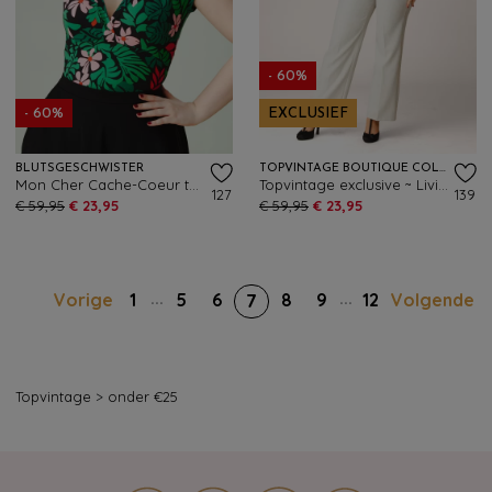
- 60%
- 60%
EXCLUSIEF
BLUTSGESCHWISTER
TOPVINTAGE BOUTIQUE COLLECTION
Mon Cher Cache-Coeur top in Dreaming Under Palm Leaf
Topvintage exclusive ~ Livia pantalon in beige
127
139
€ 59,95
€ 23,95
€ 59,95
€ 23,95
...
...
Vorige
1
5
6
8
9
12
Volgende
7
Topvintage
>
onder €25