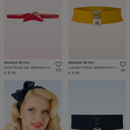
BANNED RETRO
BANNED RETRO
Gold Rush lak strikriem in lippenstiftrood
Lauren Retro stretchriem in mosterdgeel
335
68
€ 15,95
€ 9,95