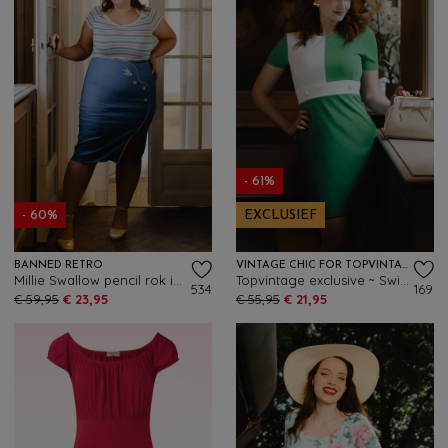
- 61%
- 60%
EXCLUSIEF
BANNED RETRO
VINTAGE CHIC FOR TOPVINTAGE
Millie Swallow pencil rok in denimblauw
Topvintage exclusive ~ Swinging Sprout jurk in wit en groen
534
169
€ 59,95
€ 23,95
€ 55,95
€ 21,95