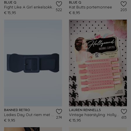
BLUE Q
BLUE Q
Fight Like A Girl enkelsokken
Kat Butts portemonnee
522
203
€ 15,95
€ 8,95
BANNED RETRO
LAUREN RENNELLS
Ladies Day Out riem met vierkante gesp in marineblauw
Vintage haarstyling: Hollywood Duckbill Clipettes in roze
274
613
€ 9,95
€ 15,95