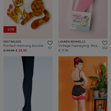
- 60%
ERSTWILDER
LAUREN RENNELLS
Purrfect Harmony broche set
Vintage haarstyling: Miracle Curl Brush in roze
57
202
€ 59,95
€ 23,95
€ 17,95