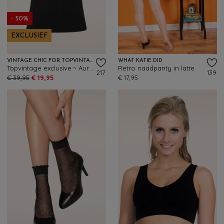
- 50%
EXCLUSIEF
VINTAGE CHIC FOR TOPVINTAGE
WHAT KATIE DID
Topvintage exclusive ~ Aurora Diamond Neck top in zwart
Retro naadpanty in latte
217
139
€ 39,95
€ 19,95
€ 17,95