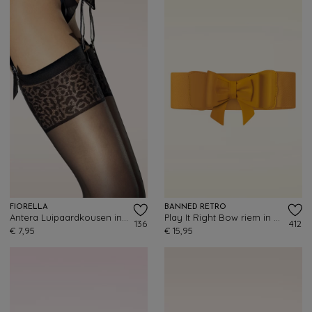
FIORELLA
BANNED RETRO
Antera Luipaardkousen in zwart
Play It Right Bow riem in mosterd
136
412
€ 7,95
€ 15,95