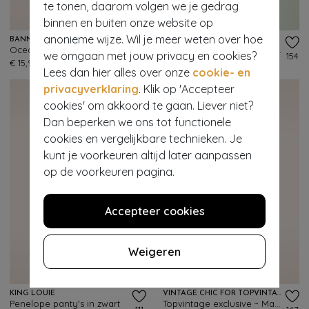
te tonen, daarom volgen we je gedrag
- 60%
binnen en buiten onze website op
anonieme wijze. Wil je meer weten over hoe
BANNED RETRO
BLUTSGESCHWISTER
Ocean Avenue strikriem in mosterd
Mon Soleil Cache top in Happy Summer
we omgaan met jouw privacy en cookies?
57
154
€ 15,95
€ 49,95
€ 19,95
Lees dan hier alles over onze
cookie- en
privacyverklaring
. Klik op 'Accepteer
cookies' om akkoord te gaan. Liever niet?
Dan beperken we ons tot functionele
cookies en vergelijkbare technieken. Je
kunt je voorkeuren altijd later aanpassen
op de voorkeuren pagina.
Accepteer cookies
- 60%
Weigeren
EXCLUSIEF
KING LOUIE
VINTAGE CHIC FOR TOPVINTAGE
Penelope panty's in zwart
Topvintage exclusive ~ Margot Midnight pencil jurk in zwart