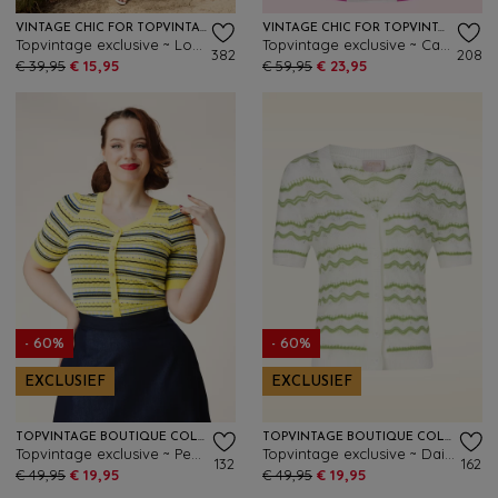
VINTAGE CHIC FOR TOPVINTAGE
VINTAGE CHIC FOR TOPVINTAGE
Topvintage exclusive ~ Loreen Bengaline Striped Pencil rok in denim en wit
Topvintage exclusive ~ Carnaby Pop jurk in wit en felroze
382
208
€ 39,95
€ 15,95
€ 59,95
€ 23,95
- 60%
- 60%
EXCLUSIEF
EXCLUSIEF
TOPVINTAGE BOUTIQUE COLLECTION
TOPVINTAGE BOUTIQUE COLLECTION
Topvintage exclusive ~ Pearl top in geel
Topvintage exclusive ~ Daisy vest in wit en groen
132
162
€ 49,95
€ 19,95
€ 49,95
€ 19,95