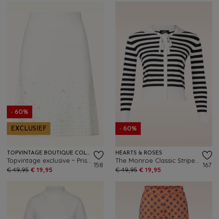
- 60%
EXCLUSIEF
- 60%
TOPVINTAGE BOUTIQUE COLLECTION
HEARTS & ROSES
Topvintage exclusive ~ Priscialla Pearl gebreide a-lijn rok in wit
The Monroe Classic Stripe vest in zwart en wit
158
167
€ 49,95
€ 19,95
€ 49,95
€ 19,95