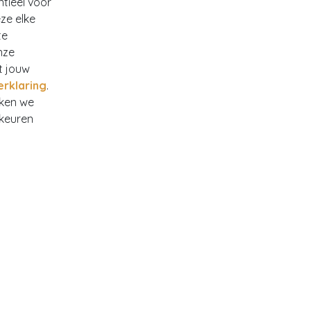
ntieel voor
ze elke
te
nze
t jouw
erklaring
.
rken we
rkeuren