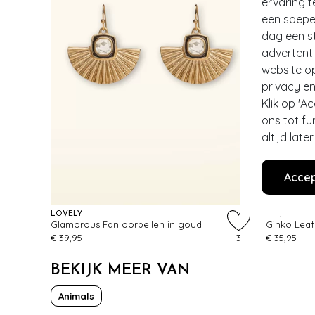
ervaring t
een soepel
dag een st
advertent
website o
privacy en
Klik op 'A
ons tot fu
altijd lat
Accep
LOVELY
LOVELY
Glamorous Fan oorbellen in goud
€ 39,95
3
€ 35,95
BEKIJK MEER VAN
Animals