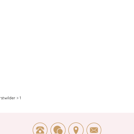
rstwilder
>
1