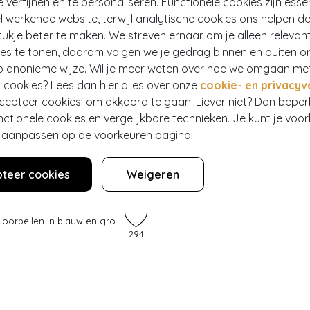
e verfijnen en te personaliseren. Functionele cookies zijn esse
 werkende website, terwijl analytische cookies ons helpen de
ukje beter te maken. We streven ernaar om je alleen relevan
ies te tonen, daarom volgen we je gedrag binnen en buiten o
p anonieme wijze. Wil je meer weten over hoe we omgaan me
 cookies? Lees dan hier alles over onze
cookie- en privacyv
ccepteer cookies' om akkoord te gaan. Liever niet? Dan bepe
nctionele cookies en vergelijkbare technieken. Je kunt je voo
er aanpassen op de voorkeuren pagina.
teer cookies
Weigeren
Ginko Leaf oorbellen in blauw en groen
294