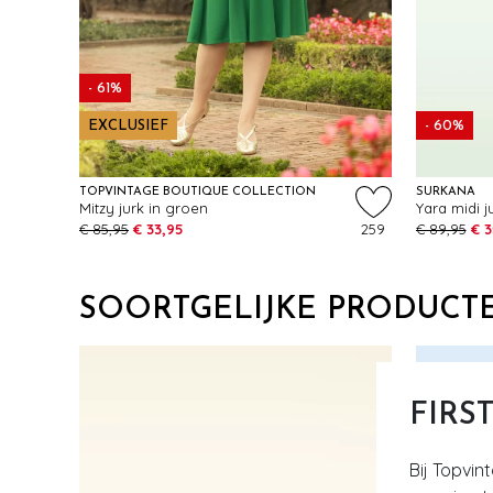
- 61%
EXCLUSIEF
- 60%
TOPVINTAGE BOUTIQUE COLLECTION
SURKANA
Mitzy jurk in groen
€ 85,95
€ 33,95
259
€ 89,95
€ 3
SOORTGELIJKE PRODUCT
FIRS
Bij Topvin