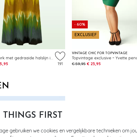
- 60%
EXCLUSIEF
VINTAGE CHIC FOR TOPVINTAGE
Yara midi jurk met gedraaide halslijn in olijf
5,95
191
€ 59,95
€ 23,95
EN
T THINGS FIRST
tage gebruiken we cookies en vergelijkbare technieken om jo