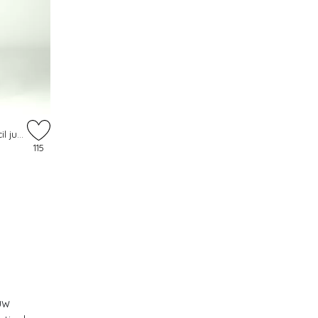
Topvintage exclusive ~ Yvette pencil jurk in smaragdgroen
115
uw