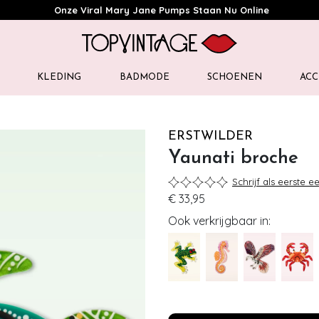
Onze Viral Mary Jane Pumps Staan Nu Online
KLEDING
BADMODE
SCHOENEN
ACC
ERSTWILDER
Yaunati broche
Schrijf als eerste e
€ 33,95
Ook verkrijgbaar in: