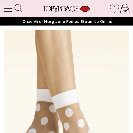
Onze Viral Mary Jane Pumps Staan Nu Online