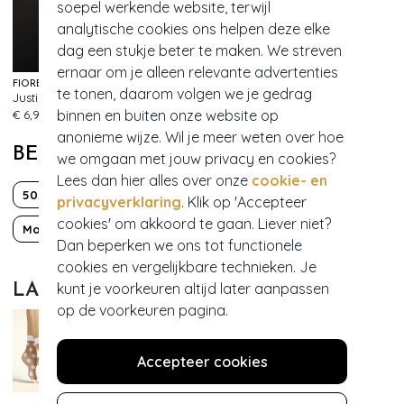
soepel werkende website, terwijl
analytische cookies ons helpen deze elke
dag een stukje beter te maken. We streven
ernaar om je alleen relevante advertenties
FIORELLA
FIORELLA
te tonen, daarom volgen we je gedrag
Justine Kousen in zwart
Paula klassieke panty in zwart
93
107
binnen en buiten onze website op
€ 6,95
€ 6,95
anonieme wijze. Wil je meer weten over hoe
BEKIJK MEER VAN
we omgaan met jouw privacy en cookies?
Lees dan hier alles over onze
cookie- en
50s
60s
Fun
privacyverklaring
. Klik op 'Accepteer
cookies' om akkoord te gaan. Liever niet?
Mod
Polkadot
Dan beperken we ons tot functionele
cookies en vergelijkbare technieken. Je
kunt je voorkeuren altijd later aanpassen
LAATST BEWONDERD
op de voorkeuren pagina.
Accepteer cookies