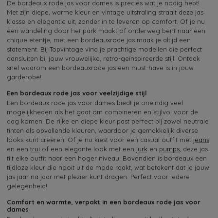
De bordeaux rode jas voor dames is precies wat je nodig hebt!
Met zijn diepe, warme kleur en vintage uitstraling straalt deze jas
klasse en elegantie uit, zonder in te leveren op comfort. Of je nu
een wandeling door het park maakt of onderweg bent naar een
chique etentje, met een bordeauxrode jas maak je altijd een
statement. Bij Topvintage vind je prachtige modellen die perfect
aansluiten bij jouw vrouwelijke, retro-geïnspireerde stijl. Ontdek
snel waarom een bordeauxrode jas een must-have is in jouw
garderobe!
Een bordeaux rode jas voor veelzijdige stijl
Een bordeaux rode jas voor dames biedt je oneindig veel
mogelijkheden als het gaat om combineren en stijlvol voor de
dag komen. De rijke en diepe kleur past perfect bij zowel neutrale
tinten als opvallende kleuren, waardoor je gemakkelijk diverse
looks kunt creëren. Of je nu kiest voor een casual outfit met
jeans
en een
trui
of een elegante look met een
jurk
en
pumps
, deze jas
tilt elke outfit naar een hoger niveau. Bovendien is bordeaux een
tijdloze kleur die nooit uit de mode raakt, wat betekent dat je jouw
jas jaar na jaar met plezier kunt dragen. Perfect voor iedere
gelegenheid!
Comfort en warmte, verpakt in een bordeaux rode jas voor
dames