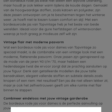
Een bordeaux rode jas biedt niet alleen een stijlvolle uitstraling,
maar houdt je ook lekker warm tijdens de koude dagen. Gemaakt
van de hoogwaardige stoffen, zoals katoen en polyester, zijn
deze jassen ontworpen om je te beschermen tegen het winterse
weer. Je hoeft niet te kiezen tussen comfort en stijl. Met een
bordeauxrode jas van Topvintage heb je het beste van beide
werelden. Ideaal voor die gure herfstdagen of winteravonden
waarop je toch graag je modieuze zelf wilt zijn.
Vintage flair met moderne pasvorm
Wat een bordeaux rode jas voor dames van Topvintage zo
speciaal maakt, is de combinatie van een vintage look met een
moderne, flatterende pasvorm. Onze jassen zijn geïnspireerd op
de mode van de jaren ‘40 t/m ‘70, maar hebben een
hedendaagse twist die ervoor zorgt dat ze prachtig aansluiten op
jouw figuur. Denk aan getailleerde modellen die jouw taille
benadrukken, elegant vallende stoffen en subtiele details zoals
knopen of een riem. Het resultaat? Een jas die niet alleen lekker zit,
maar je ook het zelfvertrouwen geeft om elke ruimte met flair
binnen te stappen.
Combineer eindeloos met jouw vintage garderobe
De bordeaux rode jas voor dames is de perfecte aanvulling op
jouw collectie. Deze prachtige kleur past moeiteloos bij