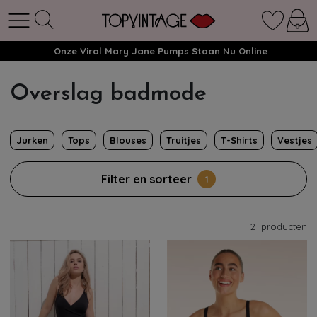
Onze Viral Mary Jane Pumps Staan Nu Online
Overslag badmode
Jurken
Tops
Blouses
Truitjes
T-Shirts
Vestjes
Filter en sorteer
1
2
producten