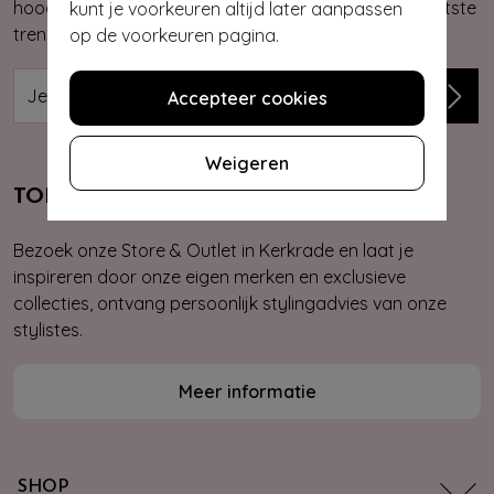
hoogte van onze nieuwste & exclusieve collecties, laatste
kunt je voorkeuren altijd later aanpassen
trends, kortingsacties en giveaways.
op de voorkeuren pagina.
Accepteer cookies
Weigeren
TOPVINTAGE STORE & OUTLET
Bezoek onze Store & Outlet in Kerkrade en laat je
inspireren door onze eigen merken en exclusieve
collecties, ontvang persoonlijk stylingadvies van onze
stylistes.
Meer informatie
SHOP