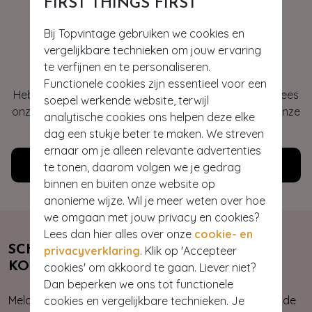
FIRST THINGS FIRST
Bij Topvintage gebruiken we cookies en
Hey gorgeous
vergelijkbare technieken om jouw ervaring
te verfijnen en te personaliseren.
Functionele cookies zijn essentieel voor een
Heb je vragen of heb je hulp nodig bij je bestelling? Lees
soepel werkende website, terwijl
onze veelgestelde vragen of neem contact op met onze
analytische cookies ons helpen deze elke
klantenservice. Wij helpen je graag!
dag een stukje beter te maken. We streven
ernaar om je alleen relevante advertenties
Klantenservice
te tonen, daarom volgen we je gedrag
binnen en buiten onze website op
anonieme wijze. Wil je meer weten over hoe
we omgaan met jouw privacy en cookies?
Lees dan hier alles over onze
cookie- en
SCHRIJF JE NU IN & ONTVANG 10%
privacyverklaring
. Klik op 'Accepteer
KORTING
cookies' om akkoord te gaan. Liever niet?
Dan beperken we ons tot functionele
Meld je aan voor onze nieuwsbrief. Zo ben je altijd op de
cookies en vergelijkbare technieken. Je