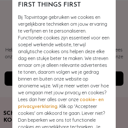
FIRST THINGS FIRST
Bij Topvintage gebruiken we cookies en
vergelijkbare technieken om jouw ervaring
Hey gorgeous
te verfijnen en te personaliseren.
Functionele cookies zijn essentieel voor een
soepel werkende website, terwijl
Heb je vragen of heb je hulp nodig bij je bestelling? Lees
analytische cookies ons helpen deze elke
onze veelgestelde vragen of neem contact op met onze
dag een stukje beter te maken. We streven
klantenservice. Wij helpen je graag!
ernaar om je alleen relevante advertenties
te tonen, daarom volgen we je gedrag
Klantenservice
binnen en buiten onze website op
anonieme wijze. Wil je meer weten over hoe
we omgaan met jouw privacy en cookies?
Lees dan hier alles over onze
cookie- en
privacyverklaring
. Klik op 'Accepteer
cookies' om akkoord te gaan. Liever niet?
SCHRIJF JE NU IN & ONTVANG 10%
Dan beperken we ons tot functionele
KORTING
cookies en vergelijkbare technieken. Je