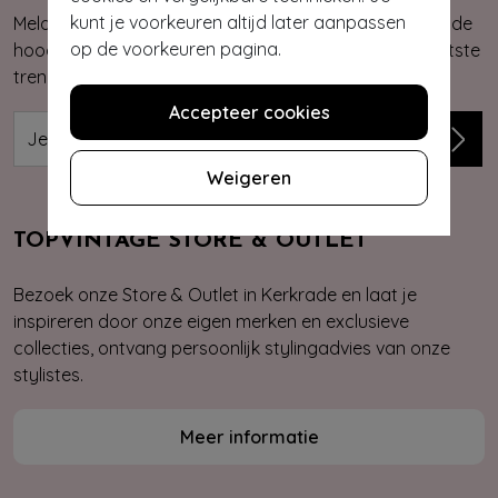
kunt je voorkeuren altijd later aanpassen
Meld je aan voor onze nieuwsbrief. Zo ben je altijd op de
op de voorkeuren pagina.
hoogte van onze nieuwste & exclusieve collecties, laatste
trends, kortingsacties en giveaways.
Accepteer cookies
Weigeren
TOPVINTAGE STORE & OUTLET
Bezoek onze Store & Outlet in Kerkrade en laat je
inspireren door onze eigen merken en exclusieve
collecties, ontvang persoonlijk stylingadvies van onze
stylistes.
Meer informatie