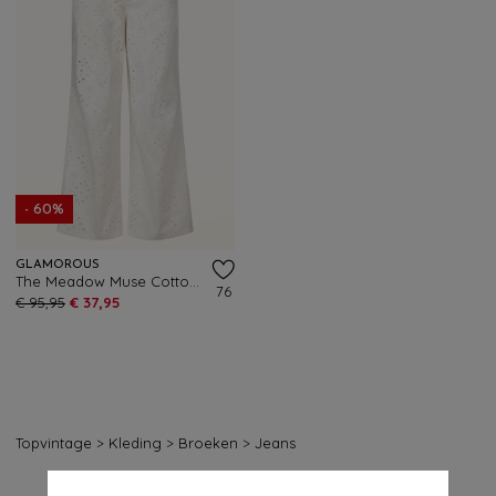
- 60%
GLAMOROUS
The Meadow Muse Cotton Broderie jeans in wit
76
€ 95,95
€ 37,95
Topvintage
>
Kleding
>
Broeken
>
Jeans