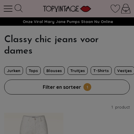
Onze Viral Mary Jane Pumps Staan Nu Online
Classy chic jeans voor
dames
Jurken
Tops
Blouses
Truitjes
T-Shirts
Vestjes
Filter en sorteer
1
1
product