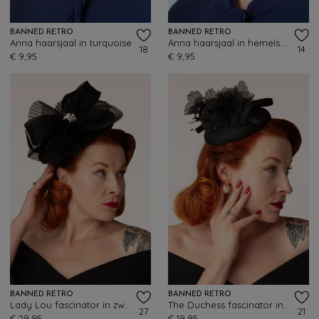
BANNED RETRO
BANNED RETRO
Anna haarsjaal in turquoise
Anna haarsjaal in hemelsblauw
18
14
€ 9,95
€ 9,95
BANNED RETRO
BANNED RETRO
Lady Lou fascinator in zwart
The Duchess fascinator in zwart
27
21
€ 29,95
€ 19,95