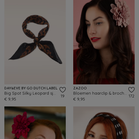
DAY&EVE BY GO DUTCH LABEL
ZAZOO
Big Spot Silky Leopard sjaal
Bloemen haarclip & broche in oudroze
19
172
€ 9,95
€ 9,95