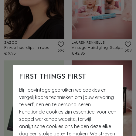
ZAZOO
LAUREN RENNELLS
Pin-up haarclips in rood
Vintage Hairstyling: Sculpture Pin Curl Tool Box set
396
309
€ 9,95
€ 42,95
FIRST THINGS FIRST
Bij Topvintage gebruiken we cookies en
vergelijkbare technieken om jouw ervaring
te verfijnen en te personaliseren.
Functionele cookies zijn essentieel voor een
soepel werkende website, terwijl
analytische cookies ons helpen deze elke
dag een stukje beter te maken. We streven