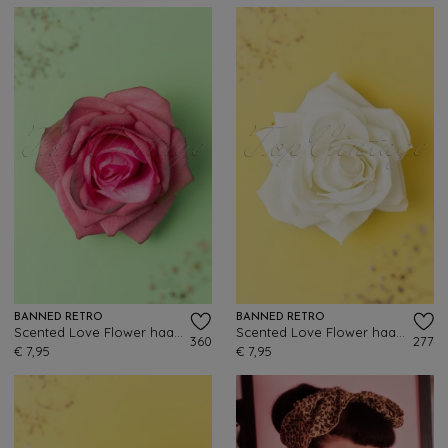
BANNED RETRO
BANNED RETRO
Scented Love Flower haarclip in roze
Scented Love Flower haarclip in romig wit
360
277
€ 7,95
€ 7,95