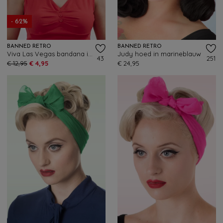
- 62%
BANNED RETRO
BANNED RETRO
Viva Las Vegas bandana in roze
Judy hoed in marineblauw
43
251
€ 12,95
€ 4,95
€ 24,95