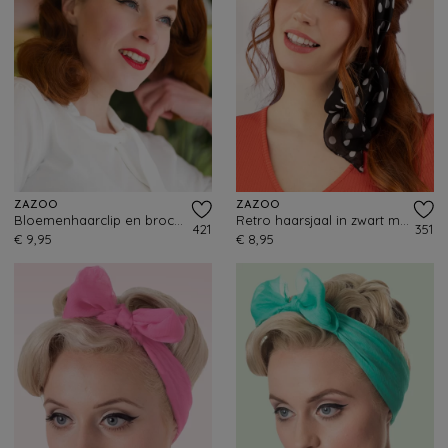
ZAZOO
ZAZOO
Bloemenhaarclip en broche in rood
Retro haarsjaal in zwart met stippen
421
351
€ 9,95
€ 8,95