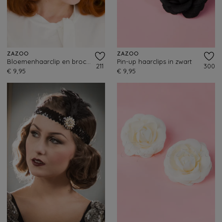
ZAZOO
ZAZOO
Bloemenhaarclip en broche in zwart
Pin-up haarclips in zwart
211
300
€ 9,95
€ 9,95