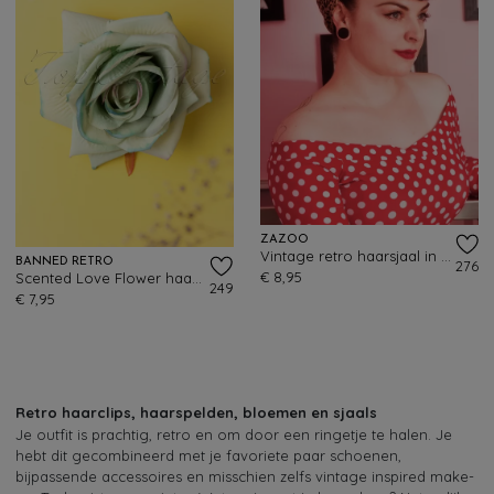
ZAZOO
Vintage retro haarsjaal in luipaardprint
BANNED RETRO
276
€ 8,95
Scented Love Flower haarclip in faded blauw
249
€ 7,95
Retro haarclips, haarspelden, bloemen en sjaals
Je outfit is prachtig, retro en om door een ringetje te halen. Je
hebt dit gecombineerd met je favoriete paar schoenen,
bijpassende accessoires en misschien zelfs vintage inspired make-