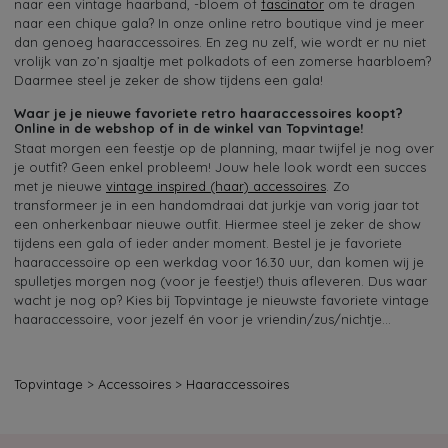
naar een vintage haarband, -bloem of
fascinator
om te dragen
naar een chique gala? In onze online retro boutique vind je meer
dan genoeg haaraccessoires. En zeg nu zelf, wie wordt er nu niet
vrolijk van zo’n sjaaltje met polkadots of een zomerse haarbloem?
Daarmee steel je zeker de show tijdens een gala!
Waar je je nieuwe favoriete retro haaraccessoires koopt?
Online in de webshop of in de winkel van Topvintage!
Staat morgen een feestje op de planning, maar twijfel je nog over
je outfit? Geen enkel probleem! Jouw hele look wordt een succes
met je nieuwe
vintage inspired (haar) accessoires
. Zo
transformeer je in een handomdraai dat jurkje van vorig jaar tot
een onherkenbaar nieuwe outfit. Hiermee steel je zeker de show
tijdens een gala of ieder ander moment. Bestel je je favoriete
haaraccessoire op een werkdag voor 16.30 uur, dan komen wij je
spulletjes morgen nog (voor je feestje!) thuis afleveren. Dus waar
wacht je nog op? Kies bij Topvintage je nieuwste favoriete vintage
haaraccessoire, voor jezelf én voor je vriendin/zus/nichtje…
Topvintage
>
Accessoires
>
Haaraccessoires