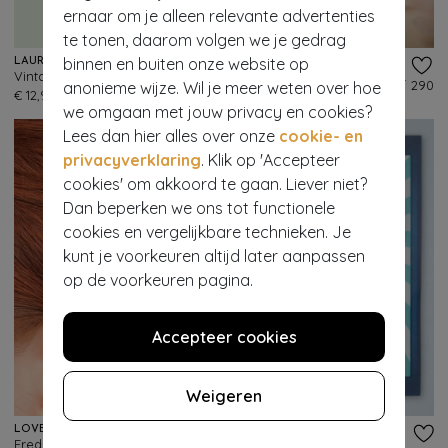
ernaar om je alleen relevante advertenties
te tonen, daarom volgen we je gedrag
binnen en buiten onze website op
LAUREN RENNELLS
LAUREN RENNELLS
Vintage haarstyling: Starlett Single Prong Pin Curl Clips
Vintage haarstyling: Rockin' Rollers Zachte haarroller met luipaardprint en kapselvuller
547
290
anonieme wijze. Wil je meer weten over hoe
€ 12,95
€ 39,95
we omgaan met jouw privacy en cookies?
Lees dan hier alles over onze
cookie- en
privacyverklaring
. Klik op 'Accepteer
cookies' om akkoord te gaan. Liever niet?
Dan beperken we ons tot functionele
cookies en vergelijkbare technieken. Je
kunt je voorkeuren altijd later aanpassen
op de voorkeuren pagina.
Accepteer cookies
Weigeren
LOVELY
URBAN HIPPIES
Freda Flower Cluster haarclip en broche in goud en multi
Sleutelbloembroche in rood