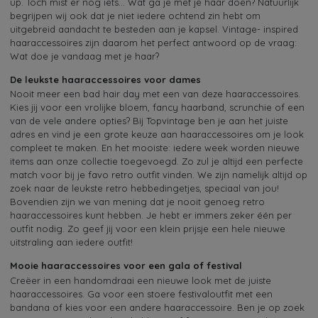
up. Toch mist er nog iets… Wat ga je met je haar doen? Natuurlijk
begrijpen wij ook dat je niet iedere ochtend zin hebt om
uitgebreid aandacht te besteden aan je kapsel. Vintage- inspired
haaraccessoires zijn daarom het perfect antwoord op de vraag:
Wat doe je vandaag met je haar?
De leukste haaraccessoires voor dames
Nooit meer een bad hair day met een van deze haaraccessoires.
Kies jij voor een vrolijke bloem, fancy haarband, scrunchie of een
van de vele andere opties? Bij Topvintage ben je aan het juiste
adres en vind je een grote keuze aan haaraccessoires om je look
compleet te maken. En het mooiste: iedere week worden nieuwe
items aan onze collectie toegevoegd. Zo zul je altijd een perfecte
match voor bij je favo retro outfit vinden. We zijn namelijk altijd op
zoek naar de leukste retro hebbedingetjes, speciaal van jou!
Bovendien zijn we van mening dat je nooit genoeg retro
haaraccessoires kunt hebben. Je hebt er immers zeker één per
outfit nodig. Zo geef jij voor een klein prijsje een hele nieuwe
uitstraling aan iedere outfit!
Mooie haaraccessoires voor een gala of festival
Creëer in een handomdraai een nieuwe look met de juiste
haaraccessoires. Ga voor een stoere festivaloutfit met een
bandana of kies voor een andere haaraccessoire. Ben je op zoek