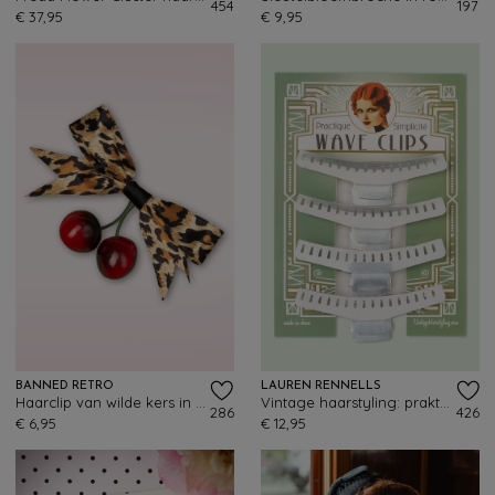
454
197
€ 37,95
€ 9,95
BANNED RETRO
LAUREN RENNELLS
Haarclip van wilde kers in luipaardmotief
Vintage haarstyling: praktische Wave Clips
286
426
€ 6,95
€ 12,95