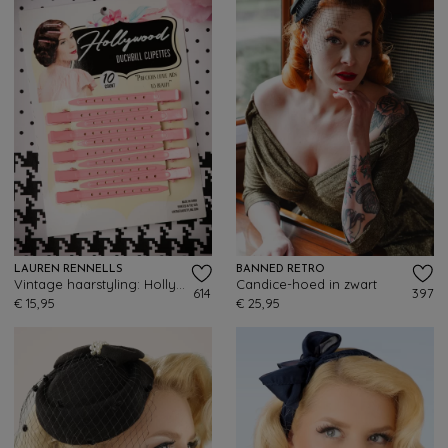
LAUREN RENNELLS
BANNED RETRO
Vintage haarstyling: Hollywood Duckbill Clipettes in roze
Candice-hoed in zwart
614
397
€ 15,95
€ 25,95