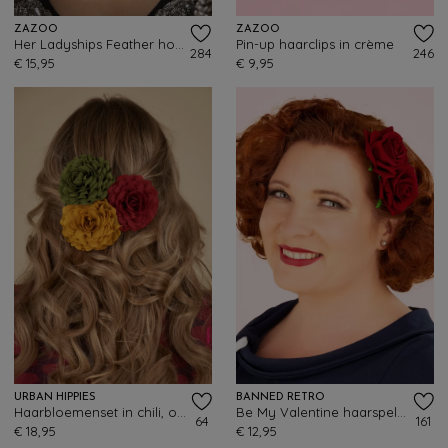
ZAZOO
ZAZOO
Her Ladyships Feather hoofdband
Pin-up haarclips in crème
284
246
€ 15,95
€ 9,95
URBAN HIPPIES
BANNED RETRO
Haarbloemenset in chili, olijfgroen en abrikoos
Be My Valentine haarspeld in rood
64
161
€ 18,95
€ 12,95