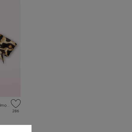
Haarclip van wilde kers in luipaardmotief
286