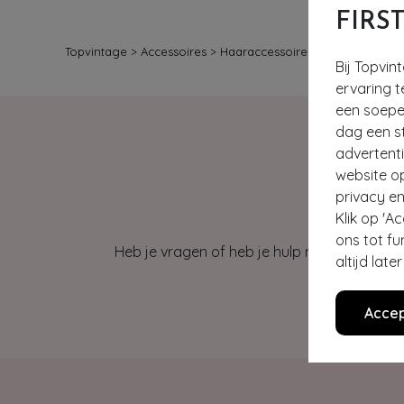
FIRS
Topvintage
>
Accessoires
>
Haaraccessoires
Bij Topvin
ervaring t
een soepel
dag een st
advertent
website o
privacy en
Klik op 'A
ons tot fu
Heb je vragen of heb je hulp nodig bij je b
altijd lat
Accep