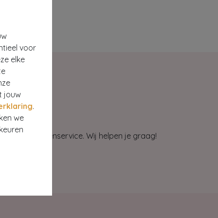
uw
ntieel voor
ze elke
te
nze
t jouw
erklaring
.
rken we
rkeuren
et onze klantenservice. Wij helpen je graag!