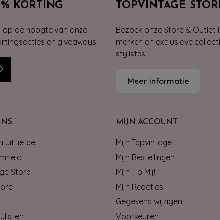
0% KORTING
TOPVINTAGE STOR
jd op de hoogte van onze
Bezoek onze Store & Outlet i
kortingsacties en giveaways.
merken en exclusieve collect
stylistes.
Meer informatie
ONS
MIJN ACCOUNT
 uit liefde
Mijn Topvintage
mheid
Mijn Bestellingen
ge Store
Mijn Tip Mij!
tore
Mijn Reacties
Gegevens wijzigen
ylisten
Voorkeuren