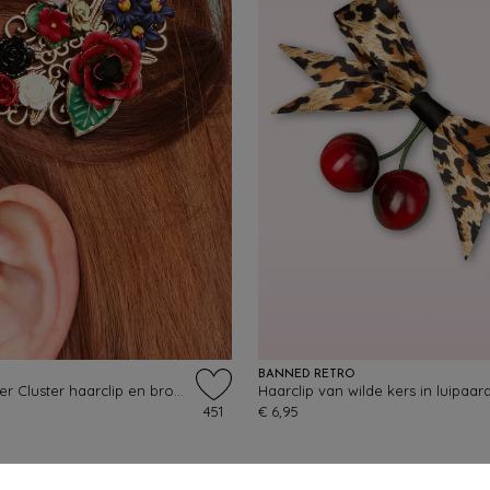
BANNED RETRO
Freda Flower Cluster haarclip en broche in goud en multi
451
€ 6,95