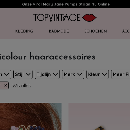
Onze Viral Mary Jane Pumps Staan Nu Online
KLEDING
BADMODE
SCHOENEN
ACC
icolour haaraccessoires
en
Stijl
Tijdlijn
Merk
Kleur
Meer Fi
×
Wis alles
r