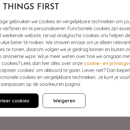
T THINGS FIRST
tage gebruiken we cookies en vergelijkbare technieken om jo
e verfijnen en te personaliseren. Functionele cookies zijn esse
 werkende website, terwijl analytische cookies ons helpen de
ukje beter te maken. We streven ernaar om je alleen relevan
ies te tonen, daarom volgen we je gedrag binnen en buiten o
p anonieme wijze. Wil je meer weten over hoe we omgaan me
Hey gorgeous
 cookies? Lees dan hier alles over onze
cookie- en privacyv
ccepteer cookies' om akkoord te gaan. Liever niet? Dan bepe
nctionele cookies en vergelijkbare technieken. Je kunt je voo
estelling? Lees onze veelgestelde vragen of neem contact op m
er aanpassen op de voorkeuren pagina.
Klantenservice
teer cookies
Weigeren