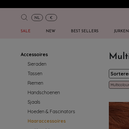
NL
€
SALE
NEW
BEST SELLERS
JURKEN
Accessoires
Mult
Sieraden
Tassen
Sorter
Riemen
Multicolou
Handschoenen
Sjaals
Hoeden & Fascinators
Haaraccessoires