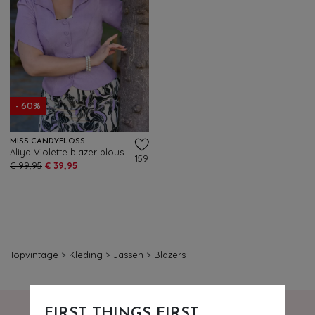
- 60%
MISS CANDYFLOSS
Aliya Violette blazer blouse in paars
159
€ 99,95
€ 39,95
Topvintage
>
Kleding
>
Jassen
>
Blazers
FIRST THINGS FIRST