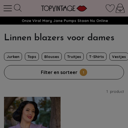
Onze Viral Mary Jane Pumps Staan Nu Online
Linnen blazers voor dames
Jurken
Tops
Blouses
Truitjes
T-Shirts
Vestjes
Filter en sorteer
1
1
product