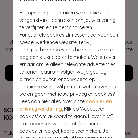
Bij Topvintage gebruiken we cookies en
vergelijkbare technieken om jouw ervaring
Hey gorgeous
te verfijnen en te personaliseren.
Functionele cookies zijn essentieel voor een
Heb je vragen of heb je hulp nodig bij je bestelling? Lees
soepel werkende website, terwijl
onze veelgestelde vragen of neem contact op met onze
analytische cookies ons helpen deze elke
klantenservice. Wij helpen je graag!
dag een stukje beter te maken. We streven
ernaar om je alleen relevante advertenties
te tonen, daarom volgen we je gedrag
Klantenservice
binnen en buiten onze website op
anonieme wijze. Wil je meer weten over hoe
we omgaan met jouw privacy en cookies?
Lees dan hier alles over onze
cookie- en
privacyverklaring
. Klik op 'Accepteer
SCHRIJF JE NU IN & ONTVANG 10%
cookies' om akkoord te gaan. Liever niet?
KORTING
Dan beperken we ons tot functionele
cookies en vergelijkbare technieken. Je
Meld je aan voor onze nieuwsbrief. Zo ben je altijd op de