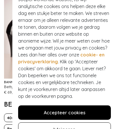
analytische cookies ons helpen deze elke
dag een stukje beter te maken. We streven
ernaar om je alleen relevante advertenties
te tonen, daarom volgen we je gedrag
binnen en buiten onze website op
anonieme wijze. Wil je meer weten over hoe
we omgaan met jouw privacy en cookies?
Lees dan hier alles over onze
cookie- en
privacyverklaring
. Klik op 'Accepteer
cookies' om akkoord te gaan. Liever niet?
Dan beperken we ons tot functionele
cookies en vergelijkbare technieken. Je
BANNED RETRO
Betty-pumps in zwart
kunt je voorkeuren altijd later aanpassen
769
€ 69,95
op de voorkeuren pagina.
BEKIJK MEER VAN
Accepteer cookies
40s
50s
Fun
Polkadot
Rockabilly
Strik