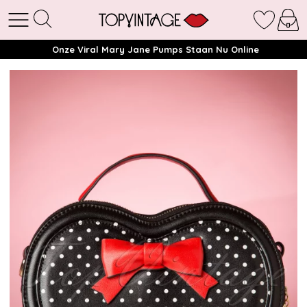
Onze Viral Mary Jane Pumps Staan Nu Online