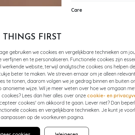
Care
T THINGS FIRST
tage gebruiken we cookies en vergelijkbare technieken om jo
e verfijnen en te personaliseren. Functionele cookies zijn esse
 werkende website, terwijl analytische cookies ons helpen de
ukje beter te maken. We streven ernaar om je alleen relevan
Power Drop Earrings
ies te tonen, daarom volgen we je gedrag binnen en buiten o
p anonieme wijze. Wil je meer weten over hoe we omgaan me
 cookies? Lees dan hier alles over onze
cookie- en privacyv
ccepteer cookies' om akkoord te gaan. Liever niet? Dan bepe
nctionele cookies en vergelijkbare technieken. Je kunt je voo
er aanpassen op de voorkeuren pagina.
Hey gorgeous
teer cookies
Weigeren