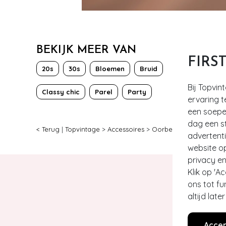
BEKIJK MEER VAN
FIRS
20s
30s
Bloemen
Bruid
Bij Topvin
Classy chic
Parel
Party
ervaring t
een soepel
dag een st
< Terug
|
Topvintage
>
Accessoires
>
Oorbellen
>
20s Pearl 
advertent
website o
privacy en
Klik op 'A
ons tot fu
altijd lat
Accep