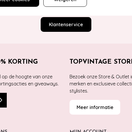
estelling? Lees onze veelgestelde vragen of neem contact op m
Klantenservice
0% KORTING
TOPVINTAGE STOR
jd op de hoogte van onze
Bezoek onze Store & Outlet i
kortingsacties en giveaways.
merken en exclusieve collect
stylistes.
Meer informatie
ONS
MIJN ACCOUNT