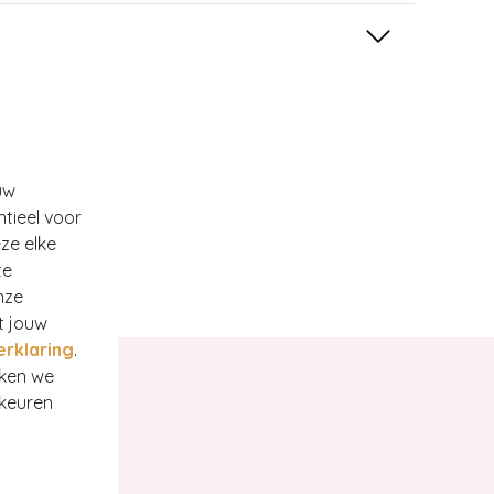
uw
ntieel voor
ze elke
te
nze
t jouw
erklaring
.
rken we
rkeuren