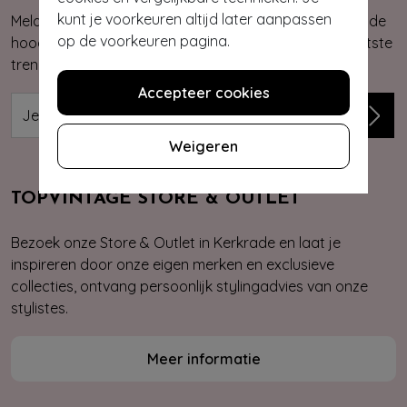
kunt je voorkeuren altijd later aanpassen
Meld je aan voor onze nieuwsbrief. Zo ben je altijd op de
op de voorkeuren pagina.
hoogte van onze nieuwste & exclusieve collecties, laatste
trends, kortingsacties en giveaways.
Accepteer cookies
Weigeren
TOPVINTAGE STORE & OUTLET
Bezoek onze Store & Outlet in Kerkrade en laat je
inspireren door onze eigen merken en exclusieve
collecties, ontvang persoonlijk stylingadvies van onze
stylistes.
Meer informatie