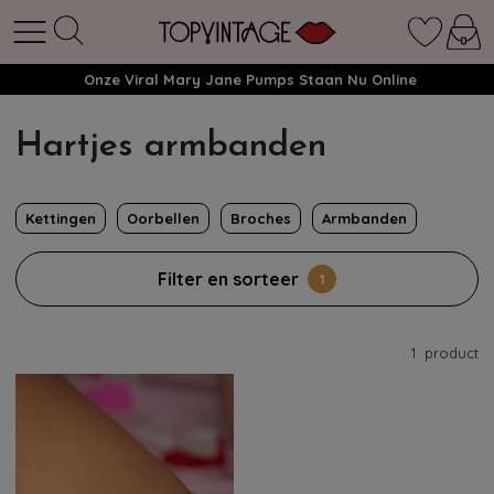
Onze Viral Mary Jane Pumps Staan Nu Online
Hartjes armbanden
Kettingen
Oorbellen
Broches
Armbanden
Filter en sorteer
1
1
product