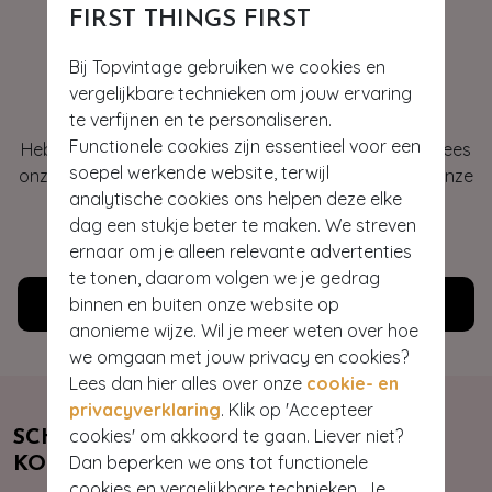
FIRST THINGS FIRST
Bij Topvintage gebruiken we cookies en
Hey gorgeous
vergelijkbare technieken om jouw ervaring
te verfijnen en te personaliseren.
Functionele cookies zijn essentieel voor een
Heb je vragen of heb je hulp nodig bij je bestelling? Lees
soepel werkende website, terwijl
onze veelgestelde vragen of neem contact op met onze
analytische cookies ons helpen deze elke
klantenservice. Wij helpen je graag!
dag een stukje beter te maken. We streven
WE ZIJN NU OPEN
ernaar om je alleen relevante advertenties
te tonen, daarom volgen we je gedrag
binnen en buiten onze website op
Klantenservice
anonieme wijze. Wil je meer weten over hoe
we omgaan met jouw privacy en cookies?
Lees dan hier alles over onze
cookie- en
privacyverklaring
. Klik op 'Accepteer
cookies' om akkoord te gaan. Liever niet?
SCHRIJF JE NU IN & ONTVANG 10%
Dan beperken we ons tot functionele
KORTING
cookies en vergelijkbare technieken. Je