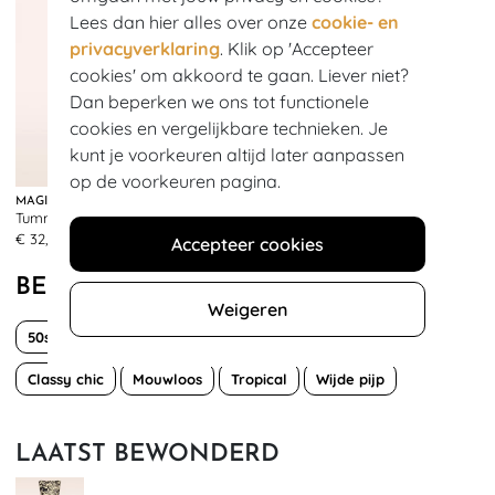
Lees dan hier alles over onze
cookie- en
privacyverklaring
. Klik op 'Accepteer
cookies' om akkoord te gaan. Liever niet?
Dan beperken we ons tot functionele
cookies en vergelijkbare technieken. Je
kunt je voorkeuren altijd later aanpassen
op de voorkeuren pagina.
MAGIC BODYFASHION
MAGIC BODYFASHION
Tummy Shaper Lace Slip in Zwart
Dream Invisibles Slips 2-pack in rood
327
336
€ 32,95
€ 29,95
Accepteer cookies
BEKIJK MEER VAN
Weigeren
50s
60s
70s
Bloemen
Boho Chic
Classy chic
Mouwloos
Tropical
Wijde pijp
LAATST BEWONDERD