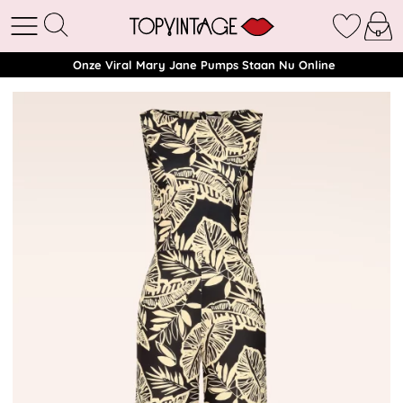
Onze Viral Mary Jane Pumps Staan Nu Online