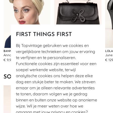
FIRST THINGS FIRST
Bij Topvintage gebruiken we cookies en
vergelijkbare technieken om jouw ervaring
BANNED RETRO
BANNED RETRO
Anna haarsjaal in gebroken wit
Noelle handtas in zwart
te verfijnen en te personaliseren.
62
339
€ 9,95
€ 69,95
€ 129
Functionele cookies zijn essentieel voor een
soepel werkende website, terwijl
analytische cookies ons helpen deze elke
SOORTGELIJKE PRODUCTEN
dag een stukje beter te maken. We streven
ernaar om je alleen relevante advertenties
te tonen, daarom volgen we je gedrag
binnen en buiten onze website op anonieme
wijze. Wil je meer weten over hoe we
omgaan met jouw privacy en cookies?