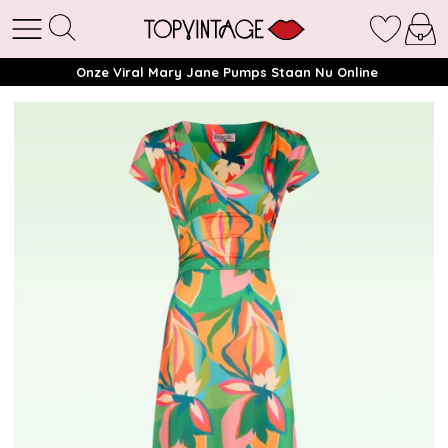
Onze Viral Mary Jane Pumps Staan Nu Online