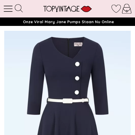
Onze Viral Mary Jane Pumps Staan Nu Online