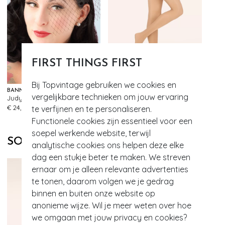
FIRST THINGS FIRST
Bij Topvintage gebruiken we cookies en
BANNED RETRO
MARCMARCS
vergelijkbare technieken om jouw ervaring
Judy hoed in marineblauw
Comfort 20 Den panty in beige
251
118
€ 24,95
€ 12,95
te verfijnen en te personaliseren.
Functionele cookies zijn essentieel voor een
soepel werkende website, terwijl
SOORTGELIJKE PRODUCTEN
analytische cookies ons helpen deze elke
dag een stukje beter te maken. We streven
ernaar om je alleen relevante advertenties
te tonen, daarom volgen we je gedrag
binnen en buiten onze website op
anonieme wijze. Wil je meer weten over hoe
we omgaan met jouw privacy en cookies?