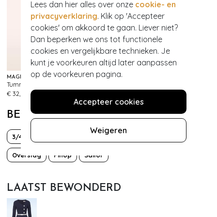
Lees dan hier alles over onze
cookie- en
privacyverklaring
. Klik op 'Accepteer
cookies' om akkoord te gaan. Liever niet?
Dan beperken we ons tot functionele
cookies en vergelijkbare technieken. Je
kunt je voorkeuren altijd later aanpassen
op de voorkeuren pagina.
MAGIC BODYFASHION
MAGIC BODYFASHION
Tummy Shaper Lace Slip in Zwart
Dream Invisibles Slips 2-pack in rood
328
336
€ 32,95
€ 29,95
Accepteer cookies
BEKIJK MEER VAN
Weigeren
3/4 mouw
50s
Bettie Page
Classy chic
Overslag
PinUp
Sailor
LAATST BEWONDERD