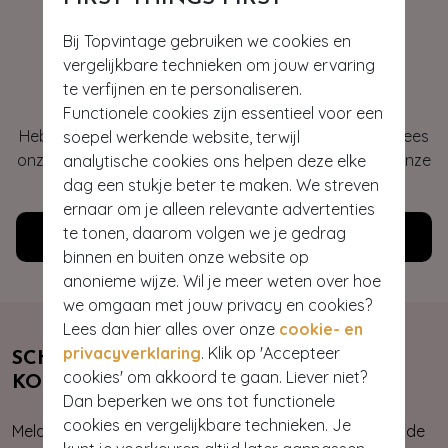
Bij Topvintage gebruiken we cookies en
vergelijkbare technieken om jouw ervaring
Hey gorgeous
te verfijnen en te personaliseren.
Functionele cookies zijn essentieel voor een
Heb je vragen of heb je hulp nodig bij je bestelling? Lees
soepel werkende website, terwijl
onze veelgestelde vragen of neem contact op met onze
analytische cookies ons helpen deze elke
klantenservice. Wij helpen je graag!
dag een stukje beter te maken. We streven
ernaar om je alleen relevante advertenties
te tonen, daarom volgen we je gedrag
Klantenservice
binnen en buiten onze website op
anonieme wijze. Wil je meer weten over hoe
we omgaan met jouw privacy en cookies?
Lees dan hier alles over onze
cookie- en
privacyverklaring
. Klik op 'Accepteer
SCHRIJF JE NU IN & ONTVANG 10%
cookies' om akkoord te gaan. Liever niet?
KORTING
Dan beperken we ons tot functionele
cookies en vergelijkbare technieken. Je
Meld je aan voor onze nieuwsbrief. Zo ben je altijd op de