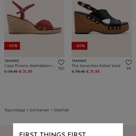
- 60%
- 60%
TAMARIS
TAMARIS
Casa Riviera sleehakken in terracotta
The Seventies Rebel Wedge klompjes in zwart
100
94
€ 79,95
€ 31,95
€ 79,95
€ 31,95
Topvintage
>
Schoenen
>
Sleehak
FIRST THINGS FIRST