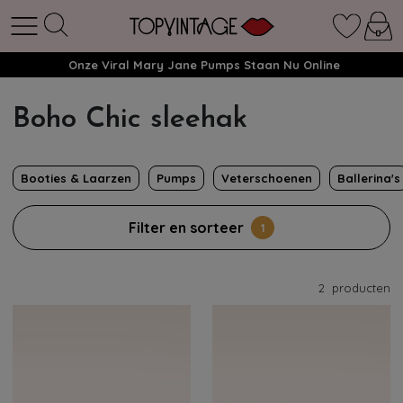
Onze Viral Mary Jane Pumps Staan Nu Online
Boho Chic sleehak
Booties & Laarzen
Pumps
Veterschoenen
Ballerina's
Filter en sorteer
1
2
producten