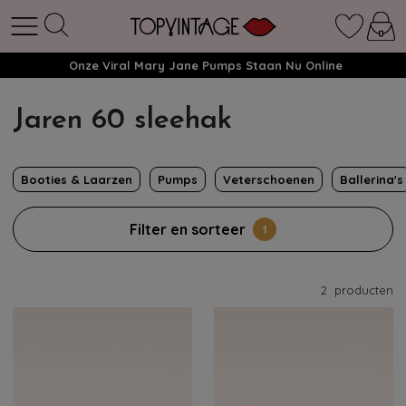
Onze Viral Mary Jane Pumps Staan Nu Online
Jaren 60 sleehak
Booties & Laarzen
Pumps
Veterschoenen
Ballerina's
Filter en sorteer
1
2
producten