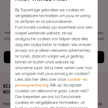
Bij Topvintage gebruiken we cookies en
vergelijkbare technieken om jouw ervaring
Hey gorgeous
te verfijnen en te personaliseren.
Functionele cookies zijn essentieel voor een
Heb je vragen of heb je hulp nodig bij je bestelling? Lees
soepel werkende website, terwijl
onze veelgestelde vragen of neem contact op met onze
analytische cookies ons helpen deze elke
klantenservice. Wij helpen je graag!
dag een stukje beter te maken. We streven
ernaar om je alleen relevante advertenties
te tonen, daarom volgen we je gedrag
Klantenservice
binnen en buiten onze website op
anonieme wijze. Wil je meer weten over hoe
we omgaan met jouw privacy en cookies?
Lees dan hier alles over onze
cookie- en
privacyverklaring
. Klik op 'Accepteer
SCHRIJF JE NU IN & ONTVANG 10%
cookies' om akkoord te gaan. Liever niet?
KORTING
Dan beperken we ons tot functionele
cookies en vergelijkbare technieken. Je
Meld je aan voor onze nieuwsbrief. Zo ben je altijd op de