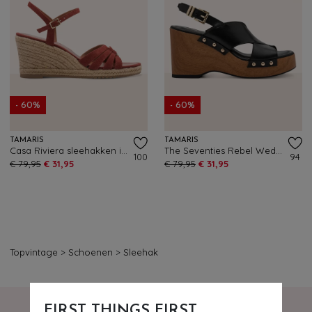
- 60%
- 60%
TAMARIS
TAMARIS
Casa Riviera sleehakken in terracotta
The Seventies Rebel Wedge klompjes in zwart
100
94
€ 79,95
€ 31,95
€ 79,95
€ 31,95
Topvintage
>
Schoenen
>
Sleehak
FIRST THINGS FIRST