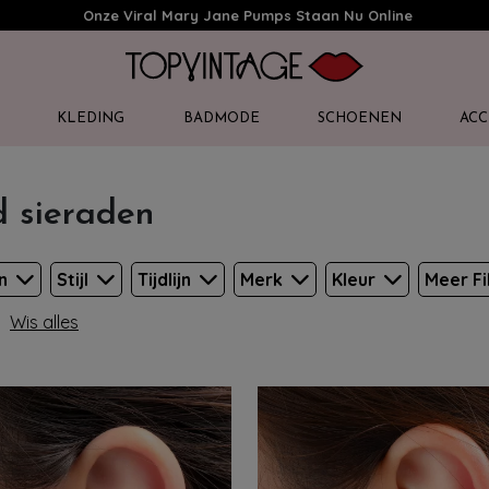
Onze Viral Mary Jane Pumps Staan Nu Online
KLEDING
BADMODE
SCHOENEN
ACC
 sieraden
en
Stijl
Tijdlijn
Merk
Kleur
Meer Fi
Wis alles