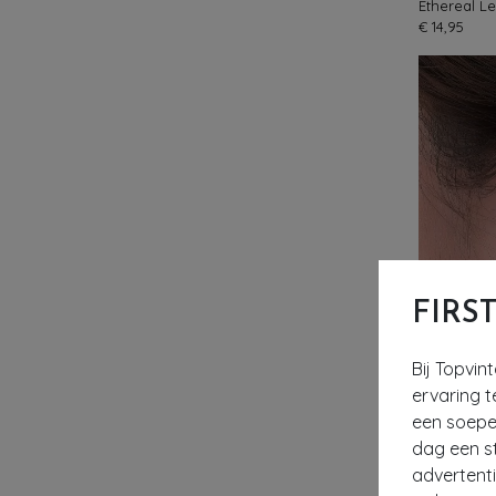
€ 14,95
FIRS
Bij Topvin
ervaring t
een soepel
dag een st
advertent