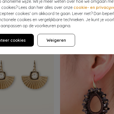
p anonieme wijze. Wil je meer weten over hoe we omgaan me
 cookies? Lees dan hier alles over onze
cookie- en privacyv
 GO DUTCH LABEL
DAY&EVE BY GO DUTCH LABEL
ccepteer cookies' om akkoord te gaan. Liever niet? Dan bepe
 oorbellen in bruin
7
€ 12,95
nctionele cookies en vergelijkbare technieken. Je kunt je voo
er aanpassen op de voorkeuren pagina.
teer cookies
Weigeren