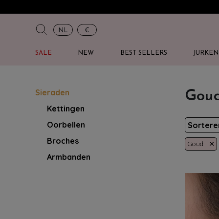
NL
€
SALE
NEW
BEST SELLERS
JURKEN
Sieraden
Goud
Kettingen
Oorbellen
Sorter
Broches
×
Goud
Armbanden