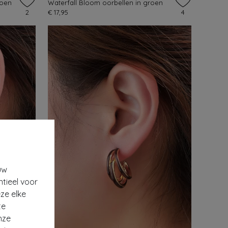
roen
Waterfall Bloom oorbellen in groen
2
€ 17,95
4
uw
ntieel voor
ze elke
te
nze