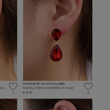
DAY&EVE BY GO DUTCH LABEL
Sparkle Scoop oorbellen in bordeauxrood
Dainty Drama oorbellen in rood
2
€ 8,95
2