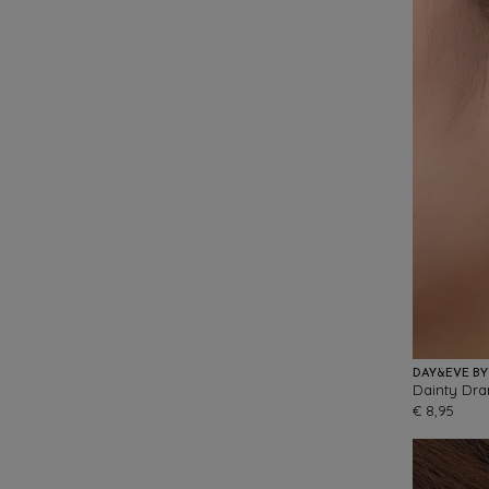
DAY&EVE BY
Dainty Dra
€ 8,95