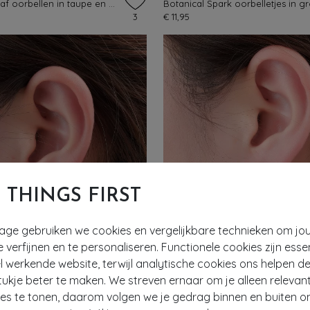
Ethereal Leaf oorbellen in taupe en goud
Botanical Spark oorbelletjes in g
3
€ 11,95
T THINGS FIRST
tage gebruiken we cookies en vergelijkbare technieken om jo
e verfijnen en te personaliseren. Functionele cookies zijn esse
 werkende website, terwijl analytische cookies ons helpen de
ukje beter te maken. We streven ernaar om je alleen relevan
ies te tonen, daarom volgen we je gedrag binnen en buiten o