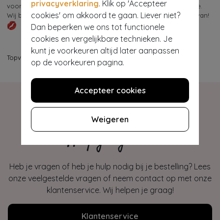
privacyverklaring
. Klik op 'Accepteer
voor 21.00 uur (op een werkdag) online in onze retro boutique.
cookies' om akkoord te gaan. Liever niet?
Wij bezorgen je retro tas dan morgen al bij je thuis! Geniet ervan!
Dan beperken we ons tot functionele
cookies en vergelijkbare technieken. Je
kunt je voorkeuren altijd later aanpassen
Topvintage
>
Accessoires
>
Tassen
>
Rugzakken
op de voorkeuren pagina.
Accepteer cookies
Weigeren
Hey gorgeous
Heb je vragen of heb je hulp nodig bij je bestelling? Lees
onze veelgestelde vragen of neem contact op met onze
klantenservice. Wij helpen je graag!
Klantenservice