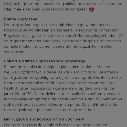
De prachtige vintage inspired rugzakken uit onze collectie kunnen
altijd mee en maken jouw retro look compleet!
Dames rugtassen
Een rugzak kan eigenlijk niet ontbreken in jouw tassencollectie.
Naast al jouw
handtassen
en
shoppers
, is een rugtas onmisbaar.
Rugzakken zijn geschikt voor veel verschillende gelegenheden. Of
de rugtas meeneemt naar werk, tijdens een dagje uit of voor een
complete vakantie: op een goede dames rugzak kan je altijd
vertrouwen.
Collectie dames rugtassen van Topvintage
Binnen onze collectie kan je de plank niet misslaan. Als je een
nieuwe rugzak zoekt, is de keuze vaak erg groot. Wij selecteren
de rugzakken zorgvuldig, waarbij we letten op de kwaliteit van het
gebruikte materiaal en of de rugzak een retro en vintage look
heeft. Al onze rugtassen zijn geïnspireerd op de mode van de
jaren ‘20 tot ‘70. De modellen in onze collectie variëren van stoer
tot vrouwelijk en zijn tot in de details verfijnd. Natuurlijk hebben we
ook een breed scala aan kleuren en prints. Zo vind jij bij ons de
retro rugzak waar je al een tijdje naar op zoek bent.
Een rugzak als schooltas of tas voor werk
Een retro rugtas is de ideale schooltas voor scholieren en