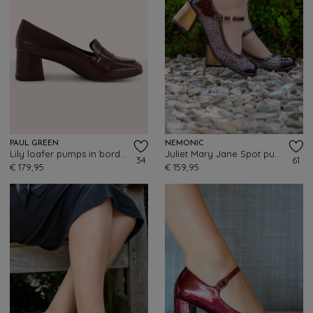
PAUL GREEN
NEMONIC
Lily loafer pumps in bordeaux
Juliet Mary Jane Spot pumps in bordeauxrood
34
61
€ 179,95
€ 159,95