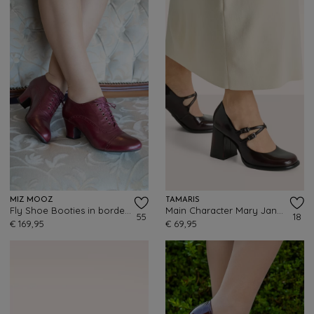
MIZ MOOZ
TAMARIS
Fly Shoe Booties in bordeauxrood
Main Character Mary Jane pumps in merlot
55
18
€ 169,95
€ 69,95