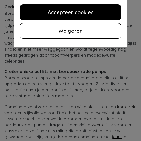
Gedragen door mode iconen
Accepteer cookies
Bordeauxrode pumps hebben door de jaren heen hun plaats
veroverd in de modewereld. Mode-iconen van verschillende
tijdperken hebben deze elegante kleur met trots gedragen. n de
Weigeren
jaren '50 en '60 zagen we Hollywood-sterren zoals Audrey
Hepburn en Marilyn Monroe regelmatig in stijlvolle pumps –
waaronder in rijke, diepe tinten zoals bordeaux. Deze tijdloze stijl is
sindsdien niet meer weggegaan en wordt tegenwoordig nog
steeds gedragen door topontwerpers en modebewuste
celebrities.
Creëer unieke outfits met bordeaux rode pumps
Bordeauxrode pumps zijn de perfecte manier om elke outfit te
upgraden en een vleugje luxe toe te voegen. Ze zijn divers en
passen zich aan je persoonlijke stijl aan, of je nu kiest voor een
retro vintage look of iets moderns.
Combineer ze bijvoorbeeld met een
witte blouse
en een
korte rok
voor een stijlvolle werkoutfit die het perfecte evenwicht biedt
tussen formeel en vrouwelijk. Voor een avondje uit kun je je
bordeauxrode pumps dragen bij een kleine
zwarte jurk
voor een
klassieke en verfijnde uitstraling die nooit misstaat. Als je wat
gewaagder wilt zijn, kun je bordeaux combineren met
jeans
en