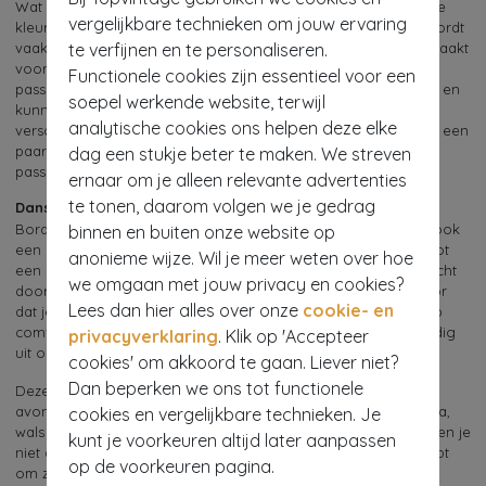
Wat bordeauxrode pumps zo bijzonder maakt, is de rijke, diepe
vergelijkbare technieken om jouw ervaring
kleur die de schoenen een luxe uitstraling geeft. Deze kleur wordt
te verfijnen en te personaliseren.
vaak geassocieerd met royalty en elegantie, wat ze perfect maakt
voor zowel formele als informele gelegenheden. Bovendien
Functionele cookies zijn essentieel voor een
passen bordeaux rode pumps bij verschillende kledingstukken en
soepel werkende website, terwijl
kunnen ze zowel klassiek als trendy gedragen worden. De
analytische cookies ons helpen deze elke
verscheidenheid in hakken en materialen betekent dat je altijd een
paar kunt vinden die zowel bij je smaak als bij je voorkeuren
dag een stukje beter te maken. We streven
passen.
ernaar om je alleen relevante advertenties
te tonen, daarom volgen we je gedrag
Dans erop los
Bordeauxrode pumps zijn niet alleen een modekeuze, ze zijn ook
binnen en buiten onze website op
een uitstekende keuze voor dansers! Van een elegante wals tot
anonieme wijze. Wil je meer weten over hoe
een energieke salsa – met de juiste pumps dans je de hele nacht
we omgaan met jouw privacy en cookies?
door. De stabiele hakken en stevige pasvormen zorgen ervoor
Lees dan hier alles over onze
cookie- en
dat je de hele nacht kunt doorbrengen zonder in te boeten op
comfort. Dankzij de luxe kleur zien ze er ook nog eens geweldig
privacyverklaring
. Klik op 'Accepteer
uit op de dansvloer.
cookies' om akkoord te gaan. Liever niet?
Dan beperken we ons tot functionele
Deze schoenen kunnen gedragen worden bij een chique
avondjurk, maar ook bij een elegante dansoutfit. Of je nu salsa,
cookies en vergelijkbare technieken. Je
wals of ballroom dansen beoefent, bordeauxrode pumps geven je
kunt je voorkeuren altijd later aanpassen
niet alleen de nodige steun, maar ook de flair die je nodig hebt
op de voorkeuren pagina.
om zelfverzekerd te bewegen.