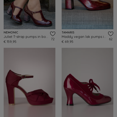
NEMONIC
TAMARIS
Juliet T-strap pumps in bordeauxrood
Maddy vegan lak pumps in wijnrood
72
62
€ 159,95
€ 69,95