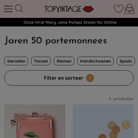
Onze Viral Mary Jane Pumps Staan Nu Online
Jaren 50 portemonnees
Sieraden
Tassen
Riemen
Handschoenen
Sjaals
Filter en sorteer
1
4
producten