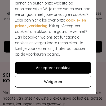
Hey gorgeous
binnen en buiten onze website op
anonieme wijze. Wil je meer weten over hoe
Heb je vragen of heb je hulp nodig bij je bestelling? Lees
we omgaan met jouw privacy en cookies?
onze veelgestelde vragen of neem contact op met onze
Lees dan hier alles over onze
cookie- en
klantenservice. Wij helpen je graag!
privacyverklaring
. Klik op 'Accepteer
cookies' om akkoord te gaan. Liever niet?
WE ZIJN NU OPEN
Dan beperken we ons tot functionele
cookies en vergelijkbare technieken. Je
Klantenservice
kunt je voorkeuren altijd later aanpassen
op de voorkeuren pagina.
Accepteer cookies
SCHRIJF JE NU IN & ONTVANG 10%
KORTING
Weigeren
Meld je aan voor onze nieuwsbrief. Zo ben je altijd op de
hoogte van onze nieuwste & exclusieve collecties, laatste
trends, kortingsacties en giveaways.