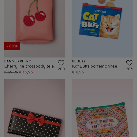
- 60%
BANNED RETRO
BLUE Q
Cherry Pie crossbody telefoontasje in koraalroze
Kat Butts portemonnee
280
203
€ 39,95
€ 15,95
€ 8,95