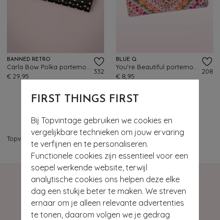
BANNED RETRO
BLUE Q
Carla Bow Polka portemonnee in zwart en rood
You're Beautiful portemonnee
332
208
€ 29,95
€ 8,95
FIRST THINGS FIRST
Bij Topvintage gebruiken we cookies en
vergelijkbare technieken om jouw ervaring
Topvintage
>
Accessoires
>
Portemonnees
te verfijnen en te personaliseren.
Functionele cookies zijn essentieel voor een
soepel werkende website, terwijl
analytische cookies ons helpen deze elke
dag een stukje beter te maken. We streven
ernaar om je alleen relevante advertenties
te tonen, daarom volgen we je gedrag