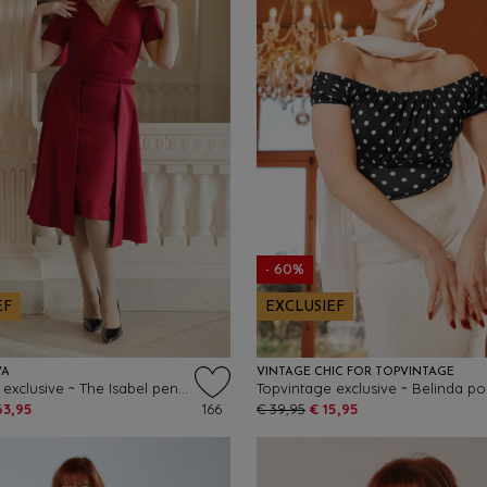
- 60%
EF
EXCLUSIEF
VA
VINTAGE CHIC FOR TOPVINTAGE
Topvintage exclusive ~ The Isabel pencil jurk met overrok in rood
63,95
166
€ 39,95
€ 15,95