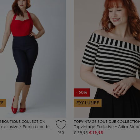
- 50%
EF
EXCLUSIEF
E BOUTIQUE COLLECTION
TOPVINTAGE BOUTIQUE COLLECTIO
Topvintage exclusive ~ Paola capri broek in marineblauw
150
€ 39,95
€ 19,95