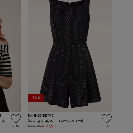
- 50%
N
BANNED RETRO
Topvintage Exclusive ~ Adira Stripe top in zwart en wit
Spotty playsuit in zwart en wit
209
€ 55,95
€ 27,95
907