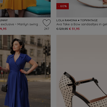
EF
- 60%
BUNNY
LOLA RAMONA ♥ TOPVINTAGE
Topvintage exclusive ~ Marilyn swing jurk in bumblebee geel
74,95
247
€ 129,95
€ 51,95