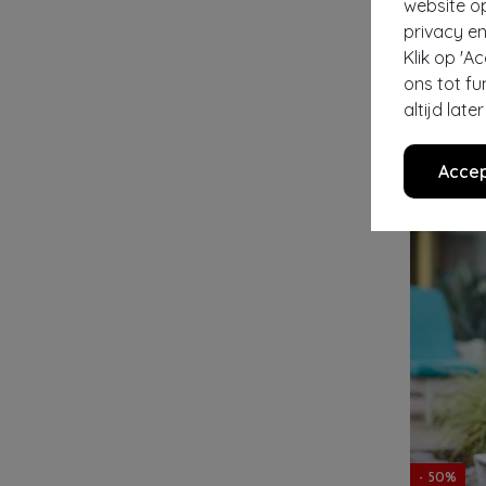
website o
privacy en
PAMELA MA
Klik op 'A
€ 10,95
ons tot fu
altijd lat
Accep
- 50%