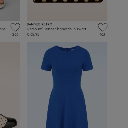
BANNED RETRO
Ava Take a Bow sandaaltjes in gebroken wit
Retro Influencer handtas in zwart
266
€ 65,95
163