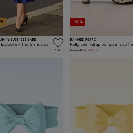
EF
- 50%
UNNY BUSINESS BABE
BANNED RETRO
Topvintage Exclusive ~ The Glenda swing jurk in koningsblauw
396
€ 75,95
€ 37,95