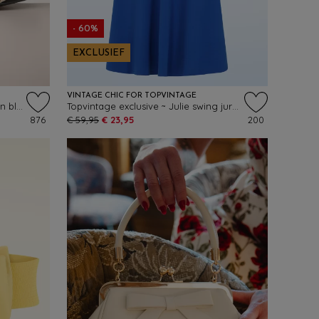
- 60%
EXCLUSIEF
VINTAGE CHIC FOR TOPVINTAGE
Kelly Lee t-strap pumps in zwart en blush
Topvintage exclusive ~ Julie swing jurk in koningsblauw
876
€ 59,95
€ 23,95
200