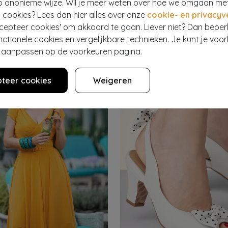
p anonieme wijze. Wil je meer weten over hoe we omgaan me
 cookies? Lees dan hier alles over onze
cookie- en privacyv
NN
PAMELA MANN
ccepteer cookies' om akkoord te gaan. Liever niet? Dan bepe
Korte handschoenen met bloemenkant in zwart
Korte handschoenen in zwart me
463
€ 9,95
nctionele cookies en vergelijkbare technieken. Je kunt je voo
er aanpassen op de voorkeuren pagina.
teer cookies
Weigeren