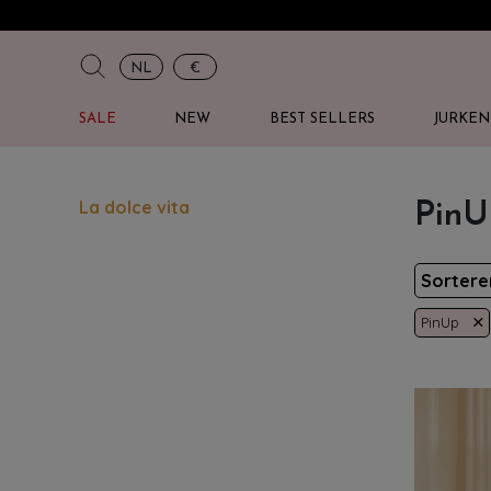
NL
€
SALE
NEW
BEST SELLERS
JURKEN
La dolce vita
PinU
Sorter
×
PinUp