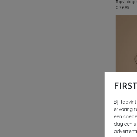
€ 79,95
FIRS
Bij Topvin
ervaring t
een soepel
dag een st
advertent