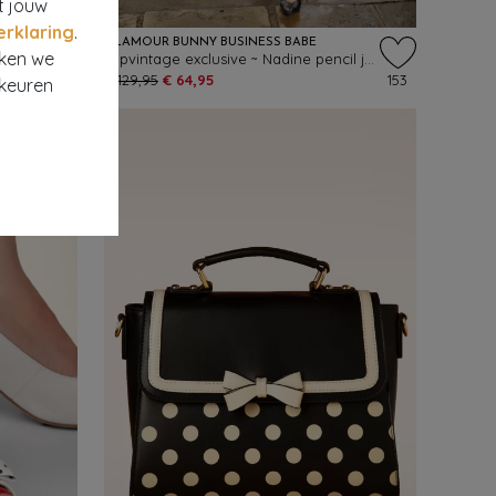
t jouw
erklaring
.
GLAMOUR BUNNY BUSINESS BABE
rken we
sh
Topvintage exclusive ~ Nadine pencil jurk in wit en marineblauw
572
€ 129,95
€ 64,95
153
rkeuren