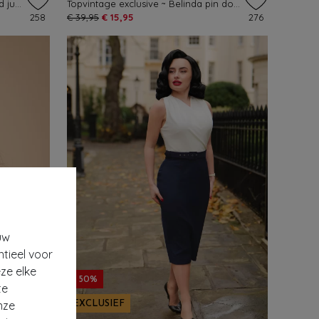
Topvintage Exclusive ~ Lara Striped jumpsuit in marineblauw en wit
Topvintage exclusive ~ Belinda pin dot off-shoulder top in rood
258
€ 39,95
€ 15,95
276
uw
ntieel voor
ze elke
- 50%
te
nze
EXCLUSIEF