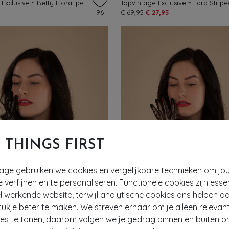
Topvintage Exclusive ~ Betty Floral pencil jurk in geel
96
€ 69,95
€ 27,95
T THINGS FIRST
tage gebruiken we cookies en vergelijkbare technieken om jo
e verfijnen en te personaliseren. Functionele cookies zijn esse
 werkende website, terwijl analytische cookies ons helpen de
ukje beter te maken. We streven ernaar om je alleen relevan
ies te tonen, daarom volgen we je gedrag binnen en buiten o