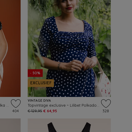
- 50%
EXCLUSIEF
VINTAGE DIVA
Topvintage exclusive ~ Belinda polka dot Off-Shoulder top in zwart en wit
Topvintage exclusive ~ Lilibet Polkadot pencil jurk in navy
404
€ 129,95
€ 64,95
328