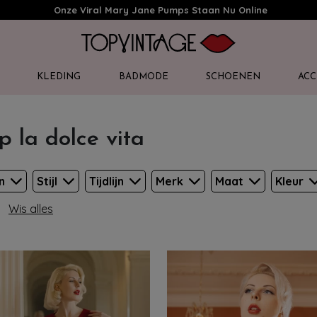
Onze Viral Mary Jane Pumps Staan Nu Online
KLEDING
BADMODE
SCHOENEN
ACC
p la dolce vita
en
Stijl
Tijdlijn
Merk
Maat
Kleur
Wis alles