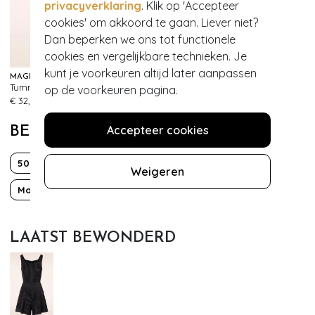
privacyverklaring
. Klik op 'Accepteer
cookies' om akkoord te gaan. Liever niet?
Dan beperken we ons tot functionele
EXCLUSIEF
cookies en vergelijkbare technieken. Je
kunt je voorkeuren altijd later aanpassen
MAGIC BODYFASHION
TOPVINTAGE BOUTIQUE COLLECTION
Tummy Shaper Lace Slip in Zwart
Topvintage exclusive ~ Elegante parelketting in ivoor
op de voorkeuren pagina.
327
370
€ 32,95
€ 29,95
Accepteer cookies
BEKIJK MEER VAN
50s
Bettie Page
Classy chic
Met zakken!
Weigeren
Mouwloos
PinUp
Polkadot
LAATST BEWONDERD