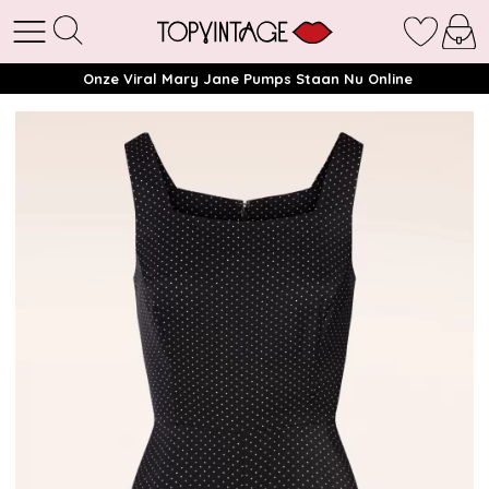
Onze Viral Mary Jane Pumps Staan Nu Online