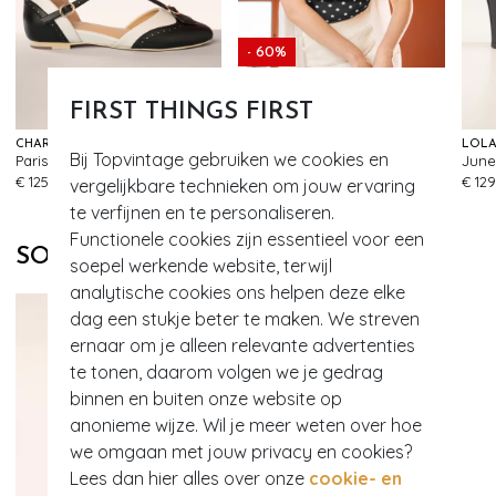
- 60%
EXCLUSIEF
FIRST THINGS FIRST
CHARLIE STONE
VINTAGE CHIC FOR TOPVINTAGE
Bij Topvintage gebruiken we cookies en
Parisienne t-strap flats in zwart en crème
Topvintage exclusive ~ Belinda polka dot Off-Shoulder top in zwart en wit
860
403
€ 125,95
€ 39,95
€ 15,95
€ 129
vergelijkbare technieken om jouw ervaring
te verfijnen en te personaliseren.
Functionele cookies zijn essentieel voor een
SOORTGELIJKE PRODUCTEN
soepel werkende website, terwijl
analytische cookies ons helpen deze elke
dag een stukje beter te maken. We streven
ernaar om je alleen relevante advertenties
te tonen, daarom volgen we je gedrag
binnen en buiten onze website op
anonieme wijze. Wil je meer weten over hoe
we omgaan met jouw privacy en cookies?
Lees dan hier alles over onze
cookie- en