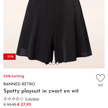
- 50%
50% korting
BANNED RETRO
907
Spotty playsuit in zwart en wit
3 reviews
€ 55,95
€ 27,95