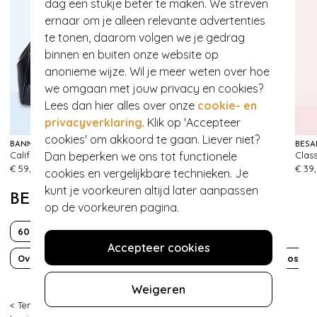
dag een stukje beter te maken. We streven
ernaar om je alleen relevante advertenties
te tonen, daarom volgen we je gedrag
binnen en buiten onze website op
anonieme wijze. Wil je meer weten over hoe
we omgaan met jouw privacy en cookies?
Lees dan hier alles over onze
cookie- en
privacyverklaring
. Klik op 'Accepteer
cookies' om akkoord te gaan. Liever niet?
BANNED RETRO
BANNED RETRO
BÉSA
Dan beperken we ons tot functionele
California Nights lak handtas in navy
Anna haarsjaal in marineblauw
113
93
€ 59,95
€ 9,95
€ 39
cookies en vergelijkbare technieken. Je
kunt je voorkeuren altijd later aanpassen
BEKIJK MEER VAN
op de voorkeuren pagina.
60s
70s
Boho Chic
Korte mouw
Mod
Accepteer cookies
Over de knie
Overslag
Sustainable Fashion
Viscose
Weigeren
< Terug
|
Topvintage
>
Kleding
>
Jurken
>
A lijn jurken
>
King