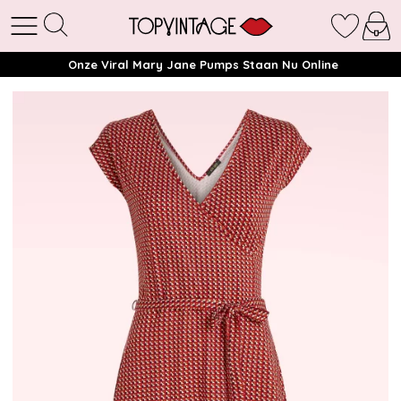
Onze Viral Mary Jane Pumps Staan Nu Online