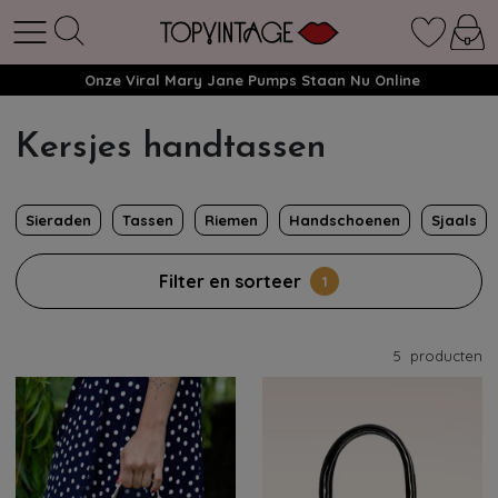
Onze Viral Mary Jane Pumps Staan Nu Online
Kersjes handtassen
Sieraden
Tassen
Riemen
Handschoenen
Sjaals
Filter en sorteer
1
5
producten