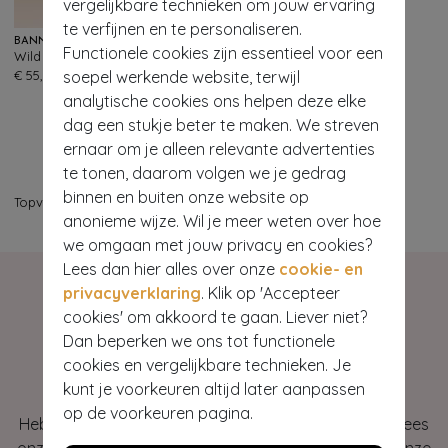
vergelijkbare technieken om jouw ervaring
te verfijnen en te personaliseren.
BANNED RETRO
Functionele cookies zijn essentieel voor een
Wild Cherry handtas in zwart
345
€ 55,95
soepel werkende website, terwijl
analytische cookies ons helpen deze elke
dag een stukje beter te maken. We streven
ernaar om je alleen relevante advertenties
te tonen, daarom volgen we je gedrag
binnen en buiten onze website op
Topvintage
>
Accessoires
>
Tassen
>
Handtassen
anonieme wijze. Wil je meer weten over hoe
we omgaan met jouw privacy en cookies?
Lees dan hier alles over onze
cookie- en
privacyverklaring
. Klik op 'Accepteer
cookies' om akkoord te gaan. Liever niet?
Dan beperken we ons tot functionele
Hey gorgeous
cookies en vergelijkbare technieken. Je
kunt je voorkeuren altijd later aanpassen
op de voorkeuren pagina.
Heb je vragen of heb je hulp nodig bij je bestelling? Lees