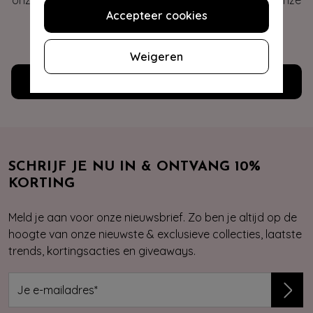
onze veelgestelde vragen of neem contact op met onze
Accepteer cookies
klantenservice. Wij helpen je graag!
WE ZIJN NU OPEN
Weigeren
Klantenservice
SCHRIJF JE NU IN & ONTVANG 10%
KORTING
Meld je aan voor onze nieuwsbrief. Zo ben je altijd op de
hoogte van onze nieuwste & exclusieve collecties, laatste
trends, kortingsacties en giveaways.