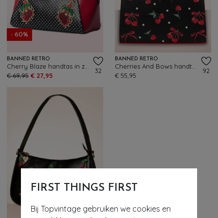
- 60%
BANNED RETRO
BANNED RETRO
Cherry Blaze handtas in zwart en rood
Cherries And Bows handtas in zwart
32
92
€ 69,95
€ 27,95
€ 55,95
FIRST THINGS FIRST
Bij Topvintage gebruiken we cookies en