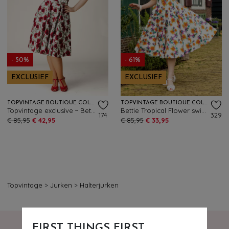
- 50%
- 61%
EXCLUSIEF
EXCLUSIEF
TOPVINTAGE BOUTIQUE COLLECTION
TOPVINTAGE BOUTIQUE COLLECTION
Topvintage exclusive ~ Betty Rosetta swing jurk in wit
Bettie Tropical Flower swing jurk in wit en multi
174
329
€ 85,95
€ 42,95
€ 85,95
€ 33,95
Topvintage
>
Jurken
>
Halterjurken
FIRST THINGS FIRST