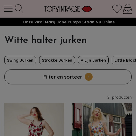
Onze Viral Mary Jane Pumps Staan Nu Online
Witte halter jurken
Swing Jurken
Strakke Jurken
A Lijn Jurken
Little Bla
Filter en sorteer
1
2
producten