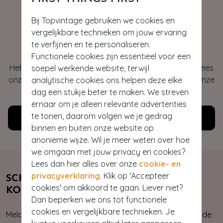
Bij Topvintage gebruiken we cookies en
vergelijkbare technieken om jouw ervaring
Hey gorgeous
te verfijnen en te personaliseren.
Functionele cookies zijn essentieel voor een
Heb je vragen of heb je hulp nodig bij je bestelling? Lees
soepel werkende website, terwijl
onze veelgestelde vragen of neem contact op met onze
analytische cookies ons helpen deze elke
klantenservice. Wij helpen je graag!
dag een stukje beter te maken. We streven
ernaar om je alleen relevante advertenties
te tonen, daarom volgen we je gedrag
Klantenservice
binnen en buiten onze website op
anonieme wijze. Wil je meer weten over hoe
we omgaan met jouw privacy en cookies?
Lees dan hier alles over onze
cookie- en
privacyverklaring
. Klik op 'Accepteer
SCHRIJF JE NU IN & ONTVANG 10%
cookies' om akkoord te gaan. Liever niet?
KORTING
Dan beperken we ons tot functionele
cookies en vergelijkbare technieken. Je
Meld je aan voor onze nieuwsbrief. Zo ben je altijd op de