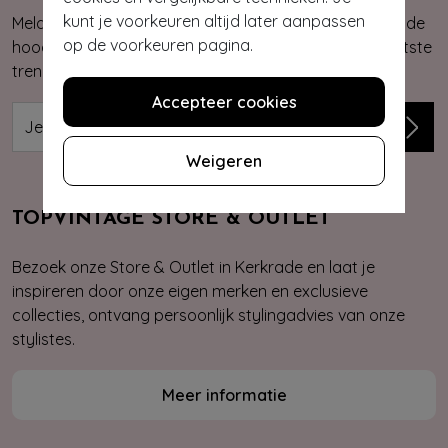
kunt je voorkeuren altijd later aanpassen
Meld je aan voor onze nieuwsbrief. Zo ben je altijd op de
op de voorkeuren pagina.
hoogte van onze nieuwste & exclusieve collecties, laatste
trends, kortingsacties en giveaways.
Accepteer cookies
Weigeren
TOPVINTAGE STORE & OUTLET
Bezoek onze Store & Outlet in Kerkrade en laat je
inspireren door onze eigen merken en exclusieve
collecties, ontvang persoonlijk stylingadvies van onze
stylistes.
Meer informatie