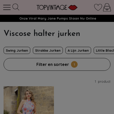
Onze Viral Mary Jane Pumps Staan Nu Online
Viscose halter jurken
Swing Jurken
Strakke Jurken
A Lijn Jurken
Little Bla
Filter en sorteer
1
1
product