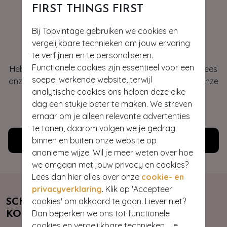
FIRST THINGS FIRST
Bij Topvintage gebruiken we cookies en
Hey gorgeous
vergelijkbare technieken om jouw ervaring
te verfijnen en te personaliseren.
Functionele cookies zijn essentieel voor een
Heb je vragen of heb je hulp nodig bij je bestelling? Lees
soepel werkende website, terwijl
onze veelgestelde vragen of neem contact op met onze
analytische cookies ons helpen deze elke
klantenservice. Wij helpen je graag!
dag een stukje beter te maken. We streven
WE ZIJN NU OPEN
ernaar om je alleen relevante advertenties
te tonen, daarom volgen we je gedrag
binnen en buiten onze website op
Klantenservice
anonieme wijze. Wil je meer weten over hoe
we omgaan met jouw privacy en cookies?
Lees dan hier alles over onze
cookie- en
privacyverklaring
. Klik op 'Accepteer
cookies' om akkoord te gaan. Liever niet?
SCHRIJF JE NU IN & ONTVANG 10%
Dan beperken we ons tot functionele
KORTING
cookies en vergelijkbare technieken. Je