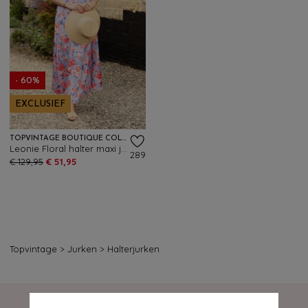
- 60%
EXCLUSIEF
TOPVINTAGE BOUTIQUE COLLECTION
Leonie Floral halter maxi jurk in luchtblauw
289
€ 129,95
€ 51,95
Topvintage
>
Jurken
>
Halterjurken