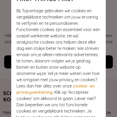
Bij Topvintage gebruiken we cookies en
vergelijkbare technieken om jouw ervaring
Hey gorgeous
te verfijnen en te personaliseren.
Functionele cookies zijn essentieel voor een
Heb je vragen of heb je hulp nodig bij je bestelling? Lees
soepel werkende website, terwijl
onze veelgestelde vragen of neem contact op met onze
analytische cookies ons helpen deze elke
klantenservice. Wij helpen je graag!
dag een stukje beter te maken. We streven
ernaar om je alleen relevante advertenties
te tonen, daarom volgen we je gedrag
Klantenservice
binnen en buiten onze website op
anonieme wijze. Wil je meer weten over hoe
we omgaan met jouw privacy en cookies?
Lees dan hier alles over onze
cookie- en
privacyverklaring
. Klik op 'Accepteer
SCHRIJF JE NU IN & ONTVANG 10%
cookies' om akkoord te gaan. Liever niet?
KORTING
Dan beperken we ons tot functionele
cookies en vergelijkbare technieken. Je
Meld je aan voor onze nieuwsbrief. Zo ben je altijd op de