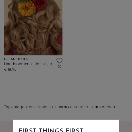
URBAN HIPPIES
Haarbloemenset in chili, olijfgroen en abrikoos
63
€ 18,95
Topvintage
>
Accessoires
>
Haaraccessoires
>
Haarbloemen
FIRST THINGS FIRST