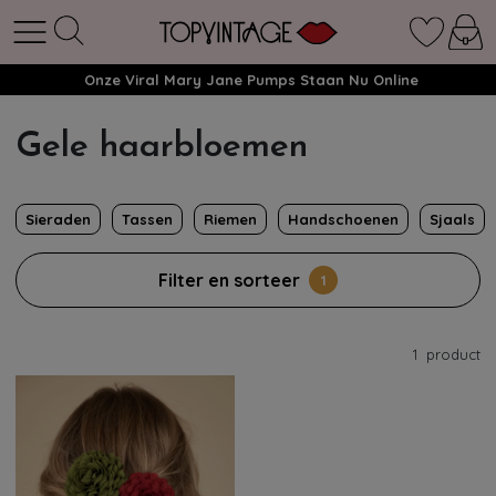
Onze Viral Mary Jane Pumps Staan Nu Online
Gele haarbloemen
Sieraden
Tassen
Riemen
Handschoenen
Sjaals
Filter en sorteer
1
1
product