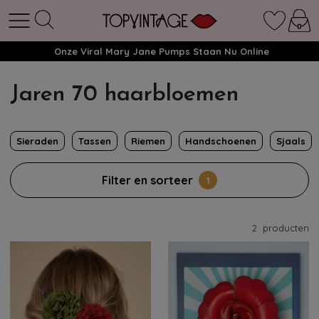
Onze Viral Mary Jane Pumps Staan Nu Online
Jaren 70 haarbloemen
Sieraden
Tassen
Riemen
Handschoenen
Sjaals
Filter en sorteer
1
2
producten