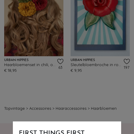
URBAN HIPPIES
URBAN HIPPIES
Haarbloemenset in chili, olijfgroen en abrikoos
Sleutelbloembroche in rood
63
197
€ 18,95
€ 9,95
Topvintage
>
Accessoires
>
Haaraccessoires
>
Haarbloemen
FIRST THINGS FIRST