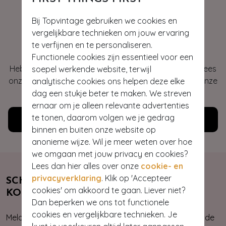
Bij Topvintage gebruiken we cookies en
vergelijkbare technieken om jouw ervaring
Hey gorgeous
te verfijnen en te personaliseren.
Functionele cookies zijn essentieel voor een
Heb je vragen of heb je hulp nodig bij je bestelling? Lees
soepel werkende website, terwijl
onze veelgestelde vragen of neem contact op met onze
analytische cookies ons helpen deze elke
klantenservice. Wij helpen je graag!
dag een stukje beter te maken. We streven
ernaar om je alleen relevante advertenties
te tonen, daarom volgen we je gedrag
Klantenservice
binnen en buiten onze website op
anonieme wijze. Wil je meer weten over hoe
we omgaan met jouw privacy en cookies?
Lees dan hier alles over onze
cookie- en
privacyverklaring
. Klik op 'Accepteer
SCHRIJF JE NU IN & ONTVANG 10%
cookies' om akkoord te gaan. Liever niet?
KORTING
Dan beperken we ons tot functionele
cookies en vergelijkbare technieken. Je
Meld je aan voor onze nieuwsbrief. Zo ben je altijd op de