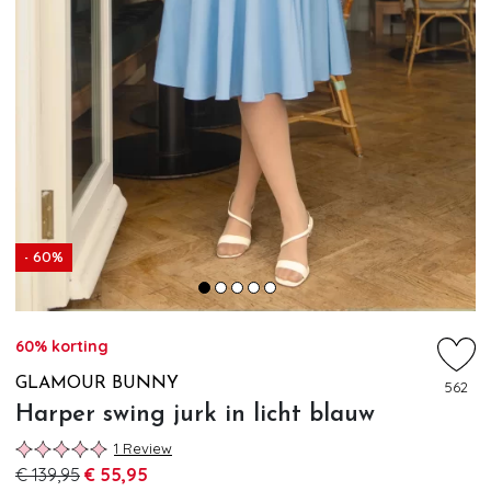
- 60%
60% korting
GLAMOUR BUNNY
562
Harper swing jurk in licht blauw
1 Review
€ 139,95
€ 55,95