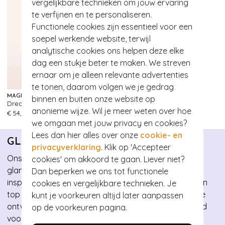
vergelijkbare technieken om jouw ervaring
te verfijnen en te personaliseren.
Functionele cookies zijn essentieel voor een
soepel werkende website, terwijl
analytische cookies ons helpen deze elke
dag een stukje beter te maken. We streven
ernaar om je alleen relevante advertenties
te tonen, daarom volgen we je gedrag
MAGIC BODYFASHION
binnen en buiten onze website op
Dream hi bermuda in cappuccino
132
anonieme wijze. Wil je meer weten over hoe
€ 54,95
we omgaan met jouw privacy en cookies?
Lees dan hier alles over onze
cookie- en
GLAMOUR BUNNY
privacyverklaring
. Klik op 'Accepteer
Ons eigen pittige pinup merk Glamour Bunny, biedt
cookies' om akkoord te gaan. Liever niet?
glamour, elegantie en stijl aan in de vorm van retro-
Dan beperken we ons tot functionele
inspired kleding waarin iedere vintage babe zich op en
cookies en vergelijkbare technieken. Je
top vrouwelijk zal voelen. De collecties die wij in-house
kunt je voorkeuren altijd later aanpassen
ontwerpen zijn van hoogwaardige kwaliteit, flatterend
op de voorkeuren pagina.
voor iedere vrouw en hebben een ultiem retro gevoel.