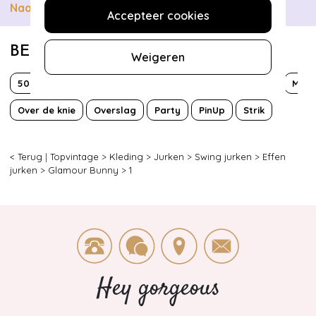
Naar collectie
Accepteer cookies
BEKIJK MEER VAN
Weigeren
50s
Classy chic
Effen
Grease
Met zakken!
Mouw
Over de knie
Overslag
Party
PinUp
Strik
< Terug
|
Topvintage
>
Kleding
>
Jurken
>
Swing jurken
>
Effen
jurken
>
Glamour Bunny
>
1
Hey gorgeous