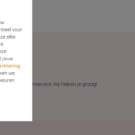
uw
ntieel voor
ze elke
te
nze
t jouw
erklaring
.
rken we
rkeuren
et onze klantenservice. Wij helpen je graag!