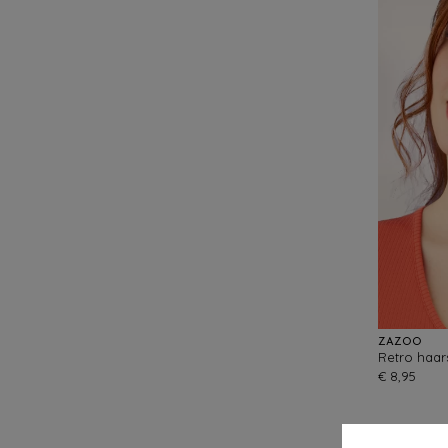
ZAZOO
Retro haars
€ 8,95