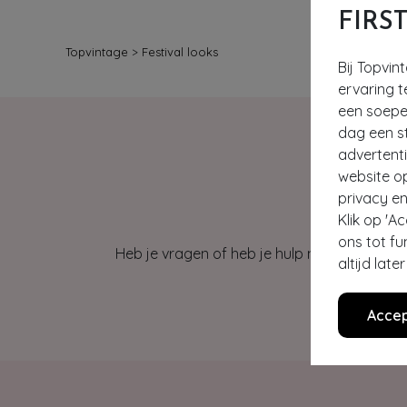
FIRS
Topvintage
>
Festival looks
Bij Topvin
ervaring t
een soepel
dag een st
advertent
website o
privacy en
Klik op 'A
ons tot fu
Heb je vragen of heb je hulp nodig bij je b
altijd lat
Accep