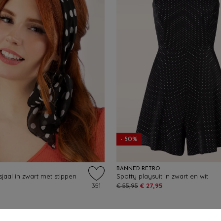
- 50%
BANNED RETRO
jaal in zwart met stippen
Spotty playsuit in zwart en wit
351
€ 55,95
€ 27,95