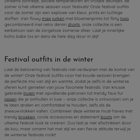
Stralend zonnetje, zwoele temperaturen en vrolijke deuntjes: de
zomer is het ultieme seizoen voor festivals! Onze festival outfits
voor de zomer zijn een explosie van kleur, prints en luchtige
stoffen. Van flowy
maxi jurken
met bloemenprints tot flirty
tops
gecombineerd met retro denim
shorts
, onze collectie is een
eerbetoon aan de zorgeloze zomerse sfeer. Laat je innerlijke
boho babe los en dans de hele dag door in stijl!
Festival outfits in de winter
Laat de betovering van festivals niet verdwijnen met de komst van
de winter! Onze festival outfits voor het koude seizoen brengen
de perfecte mix van stijl en warmte, zodat je zelfs in de winterse
sferen kunt genieten van jouw favoriete festivals. Van knusse
gebreide
truien
met opvallende patronen tot trendy faux fur
jassen
die je omhullen in luxe – onze collectie is ontworpen om je
te laten stralen en comfortabel te houden, zelfs als de
sneeuwvlokken vallen. Combineer deze winterse must-haves met
trendy
broeken
, coole accessoires en statement
boots
om de
ultieme festival look te creëren. Dus laat je niet afschrikken door
de kou, maar omarm het met stijl en een fierce attitude terwijl je
de winterse festivals rockt!