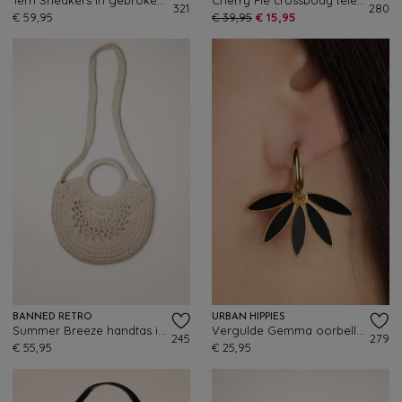
Terri Sneakers in gebroken wit
Cherry Pie crossbody telefoontasje in koraalroze
321
280
€ 59,95
€ 39,95
€ 15,95
BANNED RETRO
URBAN HIPPIES
Summer Breeze handtas in crème
Vergulde Gemma oorbellen in zwart
245
279
€ 55,95
€ 25,95