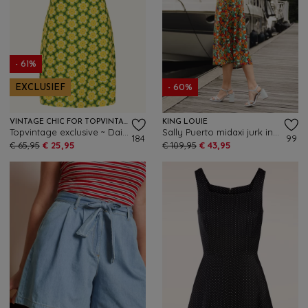
- 61%
EXCLUSIEF
- 60%
VINTAGE CHIC FOR TOPVINTAGE
KING LOUIE
Topvintage exclusive ~ Daisy Flower jurk in groen en geel
Sally Puerto midaxi jurk in strong blauw
184
99
€ 65,95
€ 25,95
€ 109,95
€ 43,95