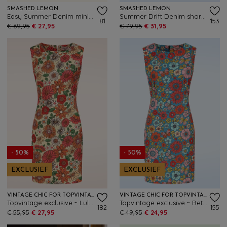
SMASHED LEMON
SMASHED LEMON
Easy Summer Denim mini rok in gebroken wit
Summer Drift Denim short in lichtblauw
81
153
€ 69,95
€ 27,95
€ 79,95
€ 31,95
- 50%
- 50%
EXCLUSIEF
EXCLUSIEF
VINTAGE CHIC FOR TOPVINTAGE
VINTAGE CHIC FOR TOPVINTAGE
Topvintage exclusive ~ Lulu Floral jurk in groen en multi
Topvintage exclusive ~ Betty Floral jurk in blauw
182
155
€ 55,95
€ 27,95
€ 49,95
€ 24,95