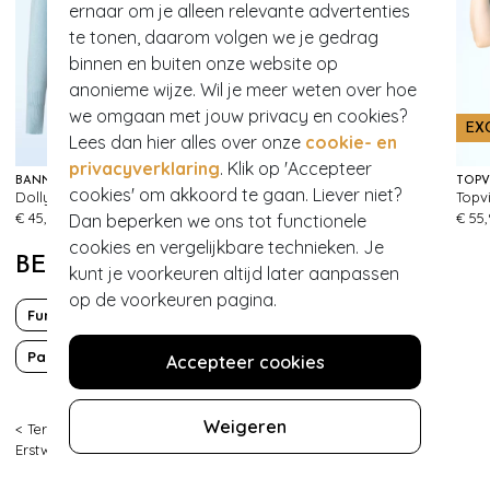
ernaar om je alleen relevante advertenties
te tonen, daarom volgen we je gedrag
binnen en buiten onze website op
anonieme wijze. Wil je meer weten over hoe
- 50%
we omgaan met jouw privacy en cookies?
EXCLUSIEF
EX
Lees dan hier alles over onze
cookie- en
privacyverklaring
. Klik op 'Accepteer
BANNED RETRO
GLAMOUR BUNNY
cookies' om akkoord te gaan. Liever niet?
Dolly vest in lichtblauw
Topvintage exclusive ~ Marilyn swing jurk in bumblebee geel
706
247
€ 45,95
€ 149,95
€ 74,95
€ 55
Dan beperken we ons tot functionele
cookies en vergelijkbare technieken. Je
BEKIJK MEER VAN
kunt je voorkeuren altijd later aanpassen
op de voorkeuren pagina.
Fun
Parel
Accepteer cookies
Weigeren
< Terug
|
Topvintage
>
Accessoires
>
Broches
>
Sieraden
>
Erstwilder
>
1