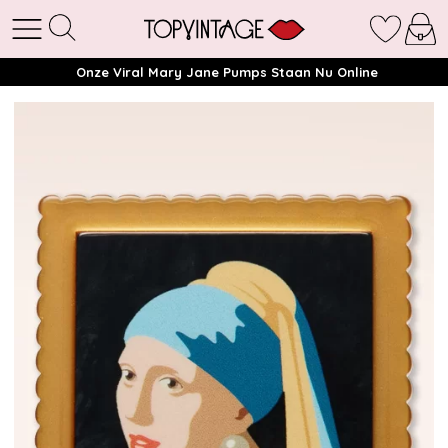
Onze Viral Mary Jane Pumps Staan Nu Online