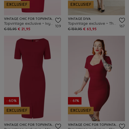
EXCLUSIEF
EXCLUSIEF
VINTAGE CHIC FOR TOPVINTAGE
VINTAGE DIVA
Topvintage exclusive ~ Ivy off-shoulder pencil jurk in rood
Topvintage exclusive ~ The Isabel pencil jurk met overrok in rood
109
167
€ 55,95
€ 21,95
€ 159,95
€ 63,95
- 60%
- 61%
EXCLUSIEF
EXCLUSIEF
VINTAGE CHIC FOR TOPVINTAGE
VINTAGE CHIC FOR TOPVINTAGE