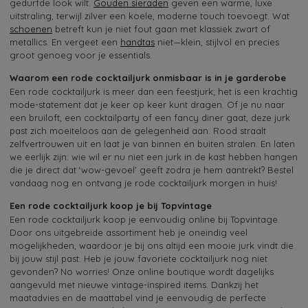
gedurfde look wilt.
Gouden sieraden
geven een warme, luxe
uitstraling, terwijl zilver een koele, moderne touch toevoegt. Wat
schoenen
betreft kun je niet fout gaan met klassiek zwart of
metallics. En vergeet een
handtas
niet—klein, stijlvol en precies
groot genoeg voor je essentials.
Waarom een rode cocktailjurk onmisbaar is in je garderobe
Een rode cocktailjurk is meer dan een feestjurk; het is een krachtig
mode-statement dat je keer op keer kunt dragen. Of je nu naar
een bruiloft, een cocktailparty of een fancy diner gaat, deze jurk
past zich moeiteloos aan de gelegenheid aan. Rood straalt
zelfvertrouwen uit en laat je van binnen én buiten stralen. En laten
we eerlijk zijn: wie wil er nu niet een jurk in de kast hebben hangen
die je direct dat ‘wow-gevoel’ geeft zodra je hem aantrekt? Bestel
vandaag nog en ontvang je rode cocktailjurk morgen in huis!
Een rode cocktailjurk koop je bij Topvintage
Een rode cocktailjurk koop je eenvoudig online bij Topvintage.
Door ons uitgebreide assortiment heb je oneindig veel
mogelijkheden, waardoor je bij ons altijd een mooie jurk vindt die
bij jouw stijl past. Heb je jouw favoriete cocktailjurk nog niet
gevonden? No worries! Onze online boutique wordt dagelijks
aangevuld met nieuwe vintage-inspired items. Dankzij het
maatadvies en de maattabel vind je eenvoudig de perfecte