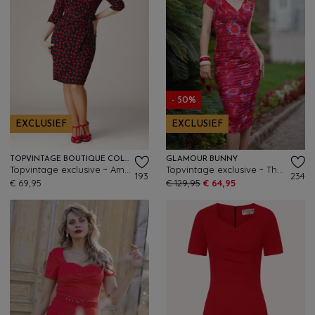
- 50%
EXCLUSIEF
EXCLUSIEF
TOPVINTAGE BOUTIQUE COLLECTION
GLAMOUR BUNNY
Topvintage exclusive ~ Amour Cherry pencil jurk in zwart
Topvintage exclusive ~ The Marilyn Floral pencil jurk in framboosrood
193
234
€ 69,95
€ 129,95
€ 64,95