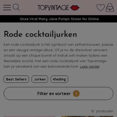
Onze Viral Mary Jane Pumps Staan Nu Online
Rode cocktailjurken
Een rode cocktailjurk is hét symbool van zelfvertrouwen, passie
en een vleugje vintage allure. Of je nu de dansvloer verovert,
straalt op een chique borrel of indruk wilt maken tijdens een
feestelijke avond, met een rode cocktailjurk van Topvintage
ben je verzekerd van een betoverende look.
Lees verder
Best Sellers
Jurken
Kleding
Filter en sorteer
1
10
producten