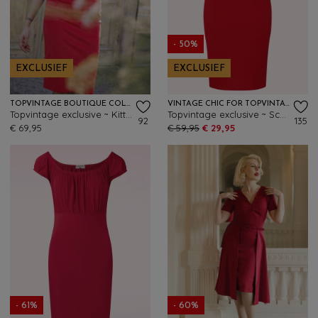
- 50%
EXCLUSIEF
EXCLUSIEF
TOPVINTAGE BOUTIQUE COLLECTION
VINTAGE CHIC FOR TOPVINTAGE
Topvintage exclusive ~ Kitty pencil jurk in lippenstiftrood
Topvintage exclusive ~ Scarlet pencil jurk in rood
92
135
€ 69,95
€ 59,95
€ 29,95
- 61%
- 60%