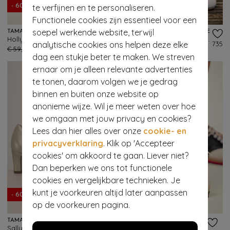
te verfijnen en te personaliseren.
- 60%
- 50%
Functionele cookies zijn essentieel voor een
soepel werkende website, terwijl
TAMARIS
LOLA RAMONA ♥ TOPVINTAGE
Holly Glam sandaaltjes in goud
Ava Sunshine Chaser pumps in crème
analytische cookies ons helpen deze elke
141
735
€ 59,95
€ 23,95
€ 129,95
€ 64,95
dag een stukje beter te maken. We streven
ernaar om je alleen relevante advertenties
te tonen, daarom volgen we je gedrag
binnen en buiten onze website op
anonieme wijze. Wil je meer weten over hoe
we omgaan met jouw privacy en cookies?
Lees dan hier alles over onze
cookie- en
privacyverklaring
. Klik op 'Accepteer
cookies' om akkoord te gaan. Liever niet?
Dan beperken we ons tot functionele
cookies en vergelijkbare technieken. Je
kunt je voorkeuren altijd later aanpassen
- 60%
op de voorkeuren pagina.
TAMARIS
BANNED RETRO
Sally pumps in champagne
Old Soul Dancer-schoenen in wit en zwart