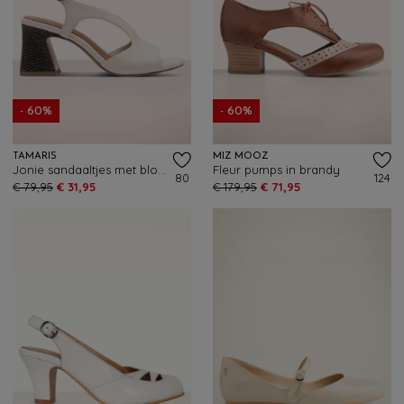
- 60%
- 60%
TAMARIS
MIZ MOOZ
Jonie sandaaltjes met blokhak in crème
Fleur pumps in brandy
80
124
€ 79,95
€ 31,95
€ 179,95
€ 71,95