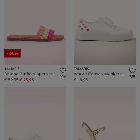
- 60%
TAMARIS
TAMARIS
Serena Raffia slippers in roze
Amore Canvas sneakers in gebroken wit
106
315
€ 59,95
€ 23,95
€ 49,95