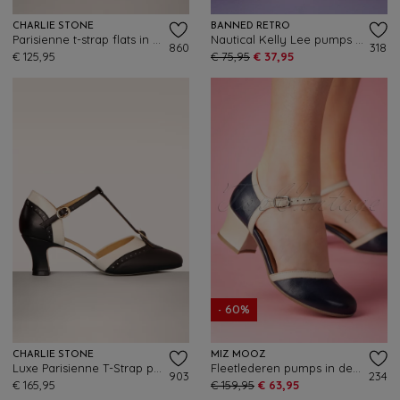
CHARLIE STONE
BANNED RETRO
Parisienne t-strap flats in zwart en crème
Nautical Kelly Lee pumps in rood
860
318
€ 125,95
€ 75,95
€ 37,95
- 60%
CHARLIE STONE
MIZ MOOZ
Luxe Parisienne T-Strap pumps in zwart en crème
Fleetlederen pumps in denim en beige
903
234
€ 165,95
€ 159,95
€ 63,95