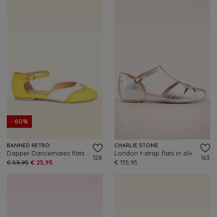
- 60%
BANNED RETRO
CHARLIE STONE
Dapper Dancemates flats in geel
London t-strap flats in zilver
128
163
€ 59,95
€ 23,95
€ 135,95