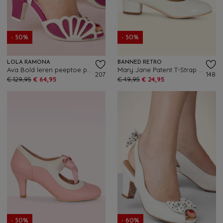
- 50%
- 50%
LOLA RAMONA
BANNED RETRO
Ava Bold leren peeptoe pumps in roze en wit
Mary Jane Patent T-Strap pumps in gebroken wit
207
148
€ 129,95
€ 64,95
€ 49,95
€ 24,95
- 50%
- 60%