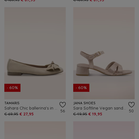
- 60%
- 60%
TAMARIS
JANA SHOES
Sahara Chic ballerina's in licht taupe
Sara Softline Vegan sandaaltjes in metallic beige
56
50
€ 69,95
€ 27,95
€ 49,95
€ 19,95