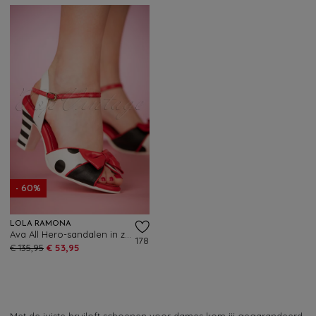
- 60%
LOLA RAMONA
Ava All Hero-sandalen in zwart en wit
178
€ 135,95
€ 53,95