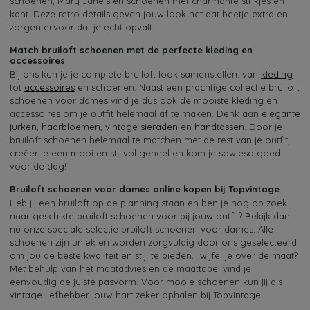
schoenen, Mary Jane's en schoenen met charmante strikjes en
kant. Deze retro details geven jouw look net dat beetje extra en
zorgen ervoor dat je echt opvalt.
Match bruiloft schoenen met de perfecte kleding en
accessoires
Bij ons kun je je complete bruiloft look samenstellen: van
kleding
tot
accessoires
en schoenen. Naast een prachtige collectie bruiloft
schoenen voor dames vind je dus ook de mooiste kleding en
accessoires om je outfit helemaal af te maken. Denk aan
elegante
jurken
,
haarbloemen
,
vintage sieraden
en
handtassen
. Door je
bruiloft schoenen helemaal te matchen met de rest van je outfit,
creëer je een mooi en stijlvol geheel en kom je sowieso goed
voor de dag!
Bruiloft schoenen voor dames online kopen bij Topvintage
Heb jij een bruiloft op de planning staan en ben je nog op zoek
naar geschikte bruiloft schoenen voor bij jouw outfit? Bekijk dan
nu onze speciale selectie bruiloft schoenen voor dames. Alle
schoenen zijn uniek en worden zorgvuldig door ons geselecteerd
om jou de beste kwaliteit en stijl te bieden. Twijfel je over de maat?
Met behulp van het maatadvies en de maattabel vind je
eenvoudig de juiste pasvorm. Voor mooie schoenen kun jij als
vintage liefhebber jouw hart zeker ophalen bij Topvintage!