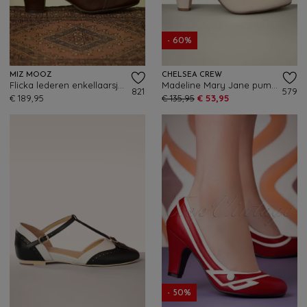
- 60%
MIZ MOOZ
CHELSEA CREW
Flicka lederen enkellaarsjes in bruin
Madeline Mary Jane pumps in ivoor
821
579
€ 189,95
€ 135,95
€ 53,95
- 50%