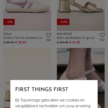
- 61%
- 60%
GOLA
MIZ MOOZ
Stratus Tennis sneakers in gebroken wit en mauve
Bela sandaaltjes in goud
160
132
€ 85,95
€ 33,95
€ 155,95
€ 61,95
FIRST THINGS FIRST
Bij Topvintage gebruiken we cookies en
vergelijkbare technieken om jouw ervaring