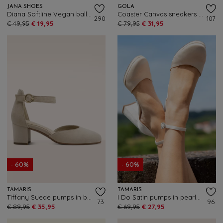
JANA SHOES
GOLA
Diana Softline Vegan ballerina's in crème
Coaster Canvas sneakers in luipaard
290
107
€ 49,95
€ 19,95
€ 79,95
€ 31,95
- 60%
- 60%
TAMARIS
TAMARIS
Tiffany Suede pumps in beige
I Do Satin pumps in pearly crème
73
96
€ 89,95
€ 35,95
€ 69,95
€ 27,95