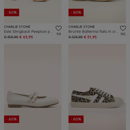
- 60%
- 60%
CHARLIE STONE
CHARLIE STONE
Este Slingback Peeptoe pumps in gebroken wit
Bronte Ballerina flats in crème
99
145
€ 159,95
€ 63,95
€ 129,95
€ 51,95
- 60%
- 60%