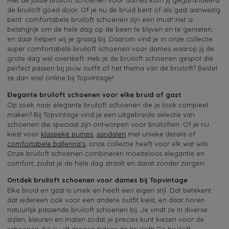
Met de juiste bruiloft schoenen voor dames kom jij gegarandeerd
de bruiloft goed door. Of je nu de bruid bent of als gast aanwezig
bent: comfortabele bruiloft schoenen zijn een must! Het is
belangrijk om de hele dag op de been te blijven en te genieten,
en daar helpen wij je graag bij. Daarom vind je in onze collectie
super comfortabele bruiloft schoenen voor dames waarop jij de
grote dag wel overleeft. Heb je de bruiloft schoenen gespot die
perfect passen bij jouw outfit of het thema van de bruiloft? Bestel
ze dan snel online bij Topvintage!
Elegante bruiloft schoenen voor elke bruid of gast
Op zoek naar elegante bruiloft schoenen die je look compleet
maken? Bij Topvintage vind je een uitgebreide selectie van
schoenen die speciaal zijn ontworpen voor bruiloften. Of je nu
kiest voor
klassieke pumps
,
sandalen
met unieke details of
comfortabele ballerina's
, onze collectie heeft voor elk wat wils.
Onze bruiloft schoenen combineren moeiteloos elegantie en
comfort, zodat je de hele dag straalt en danst zonder zorgen.
Ontdek bruiloft schoenen voor dames bij Topvintage
Elke bruid en gast is uniek en heeft een eigen stijl. Dat betekent
dat iedereen ook voor een andere outfit kiest, en daar horen
natuurlijk passende bruiloft schoenen bij. Je vindt ze in diverse
stijlen, kleuren en maten zodat je precies kunt kiezen voor de