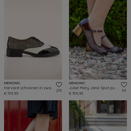
NEMONIC
NEMONIC
Harvard schoenen in zwart en wit
Juliet Mary Jane Spot pumps in bordeauxrood
219
54
€ 139,95
€ 159,95