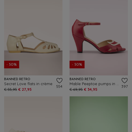
- 50%
- 50%
BANNED RETRO
BANNED RETRO
Secret Love flats in crème
Mable Peeptoe pumps in rood
554
397
€ 55,95
€ 27,95
€ 69,95
€ 34,95