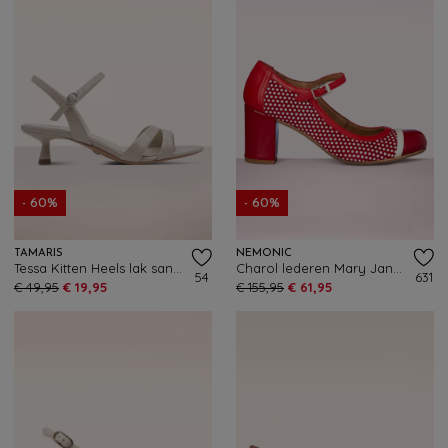
- 60%
- 60%
TAMARIS
NEMONIC
Tessa Kitten Heels lak sandaaltjes in beige
Charol lederen Mary Jane pumps in rood
54
631
€ 49,95
€ 19,95
€ 155,95
€ 61,95