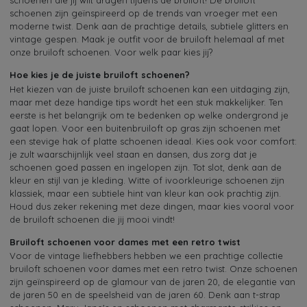
schoenen die jij wilt dragen tijdens de bruiloft! De bruiloft
schoenen zijn geïnspireerd op de trends van vroeger met een
moderne twist. Denk aan de prachtige details, subtiele glitters en
vintage gespen. Maak je outfit voor de bruiloft helemaal af met
onze bruiloft schoenen. Voor welk paar kies jij?
Hoe kies je de juiste bruiloft schoenen?
Het kiezen van de juiste bruiloft schoenen kan een uitdaging zijn,
maar met deze handige tips wordt het een stuk makkelijker. Ten
eerste is het belangrijk om te bedenken op welke ondergrond je
gaat lopen. Voor een buitenbruiloft op gras zijn schoenen met
een stevige hak of platte schoenen ideaal. Kies ook voor comfort:
je zult waarschijnlijk veel staan en dansen, dus zorg dat je
schoenen goed passen en ingelopen zijn. Tot slot, denk aan de
kleur en stijl van je kleding. Witte of ivoorkleurige schoenen zijn
klassiek, maar een subtiele hint van kleur kan ook prachtig zijn.
Houd dus zeker rekening met deze dingen, maar kies vooral voor
de bruiloft schoenen die jij mooi vindt!
Bruiloft schoenen voor dames met een retro twist
Voor de vintage liefhebbers hebben we een prachtige collectie
bruiloft schoenen voor dames met een retro twist. Onze schoenen
zijn geïnspireerd op de glamour van de jaren 20, de elegantie van
de jaren 50 en de speelsheid van de jaren 60. Denk aan t-strap