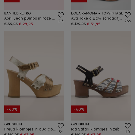
BANNED RETRO
LOLA RAMONA ♥ TOPVINTAGE
April Jean pumps in roze en crème
Ava Take a Bow sandaaltjes in gebroken wit
213
266
€ 59,95
€ 29,95
€ 129,95
€ 51,95
- 60%
- 60%
GRÜNBEIN
GRÜNBEIN
Freya klompjes in oud goud en platina
Ida Safari klompjes in zebra
54
40
€ 169,95
€ 67,95
€ 169,95
€ 67,95