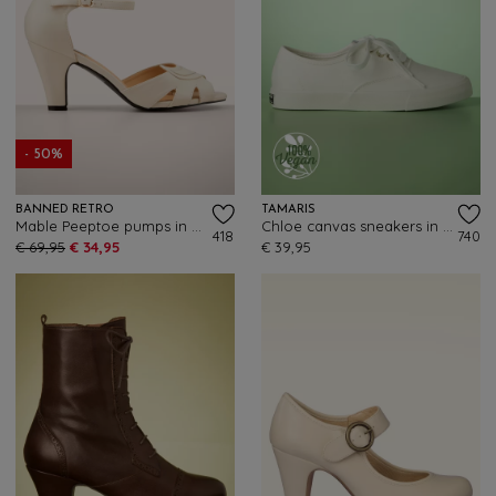
- 50%
BANNED RETRO
TAMARIS
Mable Peeptoe pumps in crème
Chloe canvas sneakers in gebroken wit
418
740
€ 69,95
€ 34,95
€ 39,95