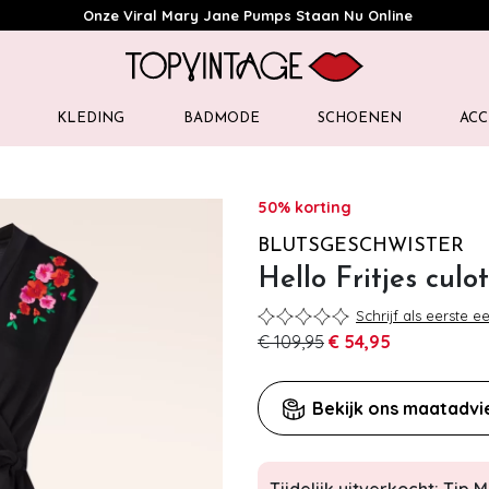
Onze Viral Mary Jane Pumps Staan Nu Online
KLEDING
BADMODE
SCHOENEN
ACC
50% korting
BLUTSGESCHWISTER
Hello Fritjes culo
Schrijf als eerste e
€ 109,95
€ 54,95
Bekijk ons maatadvi