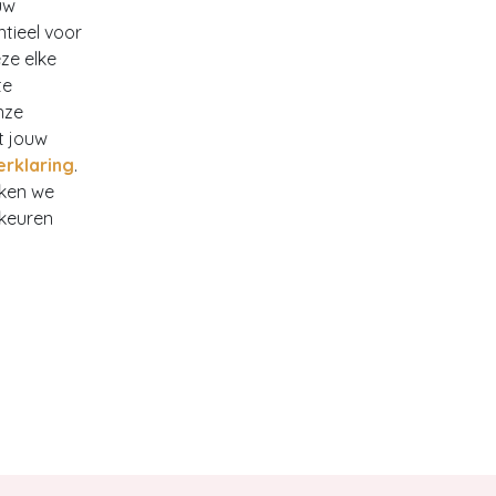
uw
ntieel voor
ze elke
te
nze
t jouw
erklaring
.
rken we
rkeuren