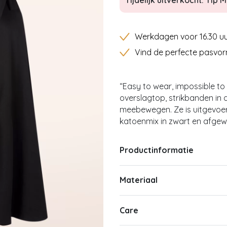
Tijdelijk uitverkocht: Tip Mi
Werkdagen voor 16.30 uu
Vind de perfecte pasvor
“Easy to wear, impossible to
overslagtop, strikbanden in d
meebewegen. Ze is uitgevoer
katoenmix in zwart en afge
Productinformatie
Materiaal
Care