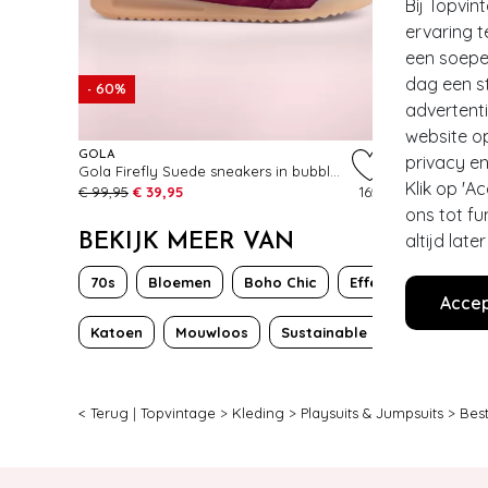
Bij Topvin
ervaring t
een soepel
dag een st
- 60%
- 50%
advertent
website o
GOLA
BANNED RE
privacy en
Gola Firefly Suede sneakers in bubblegum
Secret Love
Klik op 'A
€ 99,95
€ 39,95
165
€ 55,95
€ 2
ons tot fu
altijd lat
BEKIJK MEER VAN
70s
Bloemen
Boho Chic
Effen
Fun
Accep
Katoen
Mouwloos
Sustainable Fashion
Wijd
< Terug
|
Topvintage
>
Kleding
>
Playsuits & Jumpsuits
>
Best