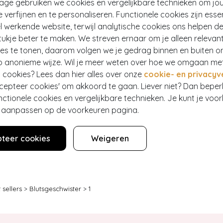
tage gebruiken we cookies en vergelijkbare technieken om jo
e verfijnen en te personaliseren. Functionele cookies zijn esse
 werkende website, terwijl analytische cookies ons helpen de
ukje beter te maken. We streven ernaar om je alleen relevan
ies te tonen, daarom volgen we je gedrag binnen en buiten o
p anonieme wijze. Wil je meer weten over hoe we omgaan me
TRO
 cookies? Lees dan hier alles over onze
cookie- en privacyv
 flats in zwart
ccepteer cookies' om akkoord te gaan. Liever niet? Dan bepe
7,95
494
nctionele cookies en vergelijkbare technieken. Je kunt je voo
er aanpassen op de voorkeuren pagina.
teer cookies
Weigeren
e pijp
 sellers
>
Blutsgeschwister
>
1