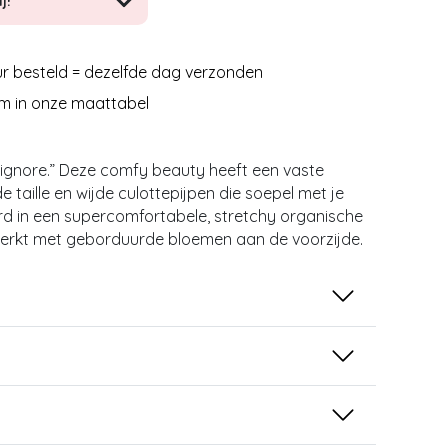
j!
r besteld = dezelfde dag verzonden
m in onze maattabel
 ignore.” Deze comfy beauty heeft een vaste
e taille en wijde culottepijpen die soepel met je
d in een supercomfortabele, stretchy organische
werkt met geborduurde bloemen aan de voorzijde.