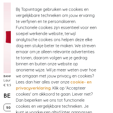
Bij Topvintage gebruiken we cookies en
vergelijkbare technieken om jouw ervaring
te verfijnen en te personaliseren.
Functionele cookies zijn essentieel voor een
soepel werkende website, terwijl
analytische cookies ons helpen deze elke
dag een stukje beter te maken. We streven
ernaar om je alleen relevante advertenties
te tonen, daarom volgen we je gedrag
binnen en buiten onze website op
anonieme wijze. Wil je meer weten over hoe
we omgaan met jouw privacy en cookies?
BANNED RETRO
Lauren Vintage stretchriem in rood
Lees dan hier alles over onze
cookie- en
436
€ 9,95
privacyverklaring
. Klik op 'Accepteer
cookies' om akkoord te gaan. Liever niet?
BEKIJK MEER VAN
Dan beperken we ons tot functionele
cookies en vergelijkbare technieken. Je
50s
Classy chic
Effen
kunt je voorkeuren altijd later aanpassen