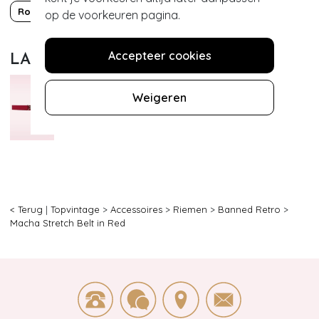
Rockabilly
Valentijn
op de voorkeuren pagina.
Accepteer cookies
LAATST BEWONDERD
Weigeren
< Terug
|
Topvintage
>
Accessoires
>
Riemen
>
Banned Retro
>
Macha Stretch Belt in Red