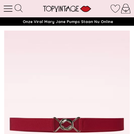
Onze Viral Mary Jane Pumps Staan Nu Online