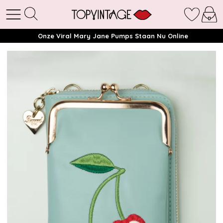
Onze Viral Mary Jane Pumps Staan Nu Online