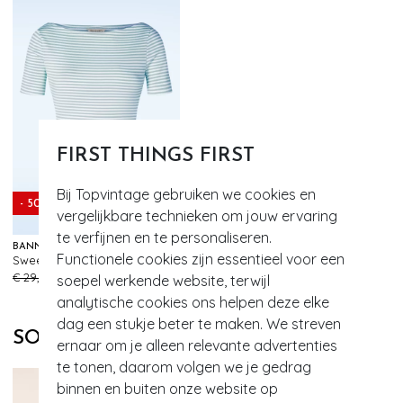
FIRST THINGS FIRST
Bij Topvintage gebruiken we cookies en
- 50%
vergelijkbare technieken om jouw ervaring
te verfijnen en te personaliseren.
BANNED RETRO
Functionele cookies zijn essentieel voor een
Sweet Candy Jersey Top in blauw
848
€ 29,95
€ 14,95
soepel werkende website, terwijl
analytische cookies ons helpen deze elke
dag een stukje beter te maken. We streven
SOORTGELIJKE PRODUCTEN
ernaar om je alleen relevante advertenties
te tonen, daarom volgen we je gedrag
binnen en buiten onze website op