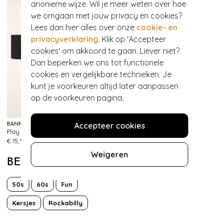
anonieme wijze. Wil je meer weten over hoe
we omgaan met jouw privacy en cookies?
Lees dan hier alles over onze
cookie- en
privacyverklaring
. Klik op 'Accepteer
cookies' om akkoord te gaan. Liever niet?
Dan beperken we ons tot functionele
cookies en vergelijkbare technieken. Je
kunt je voorkeuren altijd later aanpassen
op de voorkeuren pagina.
Accepteer cookies
BANNED RETRO
Play It Right Bow-riem in zwart
483
€ 15,95
Weigeren
BEKIJK MEER VAN
50s
60s
Fun
Kersjes
Rockabilly