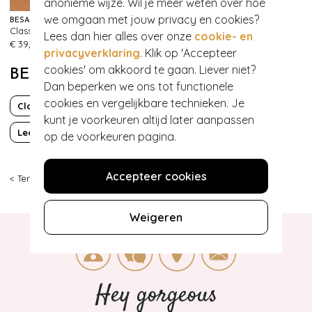
anonieme wijze. Wil je meer weten over hoe
we omgaan met jouw privacy en cookies?
BÉSAME COSMETICS
Classic Colour lippenstift in Dusty Rose
Lees dan hier alles over onze
cookie- en
418
€ 39,95
privacyverklaring
. Klik op 'Accepteer
cookies' om akkoord te gaan. Liever niet?
BEKIJK MEER VAN
Dan beperken we ons tot functionele
cookies en vergelijkbare technieken. Je
Classy chic
Dierenprint
kunt je voorkeuren altijd later aanpassen
Leopard
PinUp
op de voorkeuren pagina.
Accepteer cookies
< Terug
|
Topvintage
>
Accessoires
>
Handschoenen
>
Amici
>
1
Weigeren
Hey gorgeous