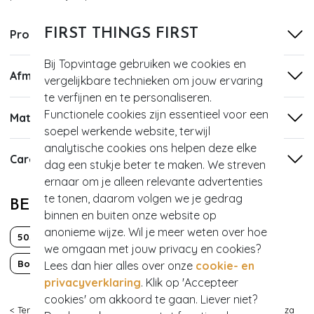
FIRST THINGS FIRST
Productinformatie
Bij Topvintage gebruiken we cookies en
Afmetingen
vergelijkbare technieken om jouw ervaring
te verfijnen en te personaliseren.
Functionele cookies zijn essentieel voor een
Materiaal
soepel werkende website, terwijl
analytische cookies ons helpen deze elke
Care
dag een stukje beter te maken. We streven
ernaar om je alleen relevante advertenties
te tonen, daarom volgen we je gedrag
BEKIJK MEER VAN
binnen en buiten onze website op
anonieme wijze. Wil je meer weten over hoe
50s
60s
70s
we omgaan met jouw privacy en cookies?
Boho Chic
Classy chic
Lees dan hier alles over onze
cookie- en
privacyverklaring
. Klik op 'Accepteer
cookies' om akkoord te gaan. Liever niet?
< Terug
|
Topvintage
>
Accessoires
>
Oorbellen
>
Sieraden
>
Aliza