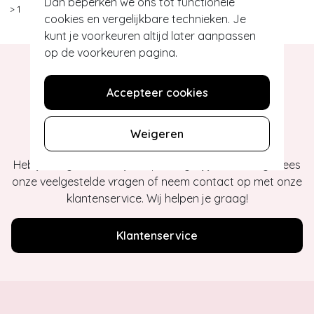
Dan beperken we ons tot functionele
>
1
cookies en vergelijkbare technieken. Je
kunt je voorkeuren altijd later aanpassen
op de voorkeuren pagina.
Accepteer cookies
Hey gorgeous
Weigeren
Heb je vragen of heb je hulp nodig bij je bestelling? Lees
onze veelgestelde vragen of neem contact op met onze
klantenservice. Wij helpen je graag!
Klantenservice