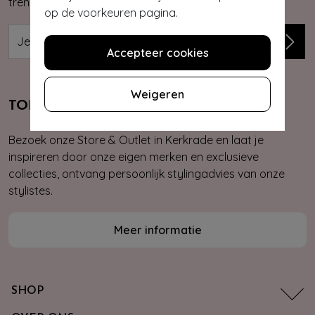
trends, kortingsacties en giveaways.
op de voorkeuren pagina.
Accepteer cookies
Weigeren
TOPVINTAGE STORE & OUTLET
Bezoek onze Store & Outlet in Kerkrade en laat je
inspireren door onze eigen merken en exclusieve
collecties, ontvang persoonlijk stylingadvies van onze
stylistes.
Meer informatie
SHOP