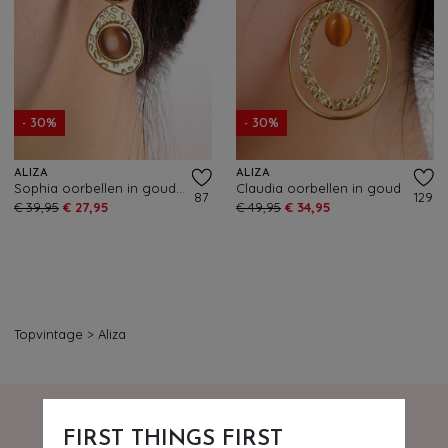
- 30%
- 30%
ALIZA
ALIZA
Sophia oorbellen in goud en amber
Claudia oorbellen in goud
87
129
€ 39,95
€ 27,95
€ 49,95
€ 34,95
Topvintage
>
Aliza
FIRST THINGS FIRST