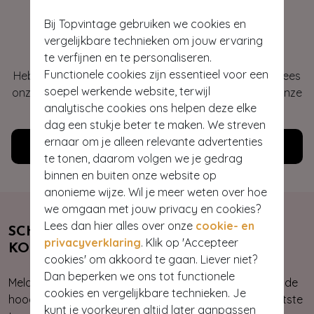
Bij Topvintage gebruiken we cookies en
Hey gorgeous
vergelijkbare technieken om jouw ervaring
te verfijnen en te personaliseren.
Functionele cookies zijn essentieel voor een
Heb je vragen of heb je hulp nodig bij je bestelling? Lees
soepel werkende website, terwijl
onze veelgestelde vragen of neem contact op met onze
analytische cookies ons helpen deze elke
klantenservice. Wij helpen je graag!
dag een stukje beter te maken. We streven
ernaar om je alleen relevante advertenties
Klantenservice
te tonen, daarom volgen we je gedrag
binnen en buiten onze website op
anonieme wijze. Wil je meer weten over hoe
we omgaan met jouw privacy en cookies?
Lees dan hier alles over onze
cookie- en
SCHRIJF JE NU IN & ONTVANG 10%
privacyverklaring
. Klik op 'Accepteer
KORTING
cookies' om akkoord te gaan. Liever niet?
Dan beperken we ons tot functionele
Meld je aan voor onze nieuwsbrief. Zo ben je altijd op de
cookies en vergelijkbare technieken. Je
hoogte van onze nieuwste & exclusieve collecties, laatste
kunt je voorkeuren altijd later aanpassen