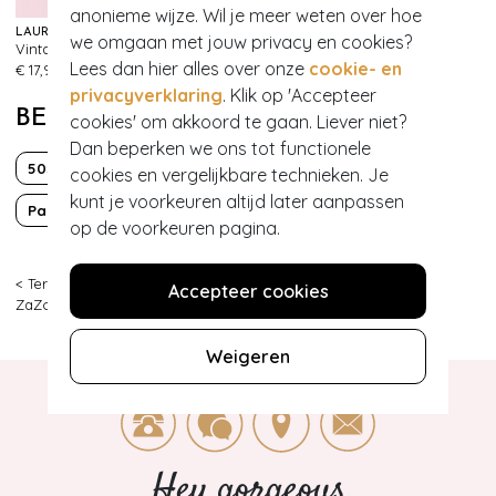
anonieme wijze. Wil je meer weten over hoe
LAUREN RENNELLS
DAY&EVE BY GO DUTCH LABEL
we omgaan met jouw privacy en cookies?
Vintage haarstyling: Miracle Curl Brush in roze
Pearly Leaves oorbellen in goud
202
119
Lees dan hier alles over onze
cookie- en
€ 17,95
€ 11,95
privacyverklaring
. Klik op 'Accepteer
BEKIJK MEER VAN
cookies' om akkoord te gaan. Liever niet?
Dan beperken we ons tot functionele
50s
Classy chic
cookies en vergelijkbare technieken. Je
kunt je voorkeuren altijd later aanpassen
Party
op de voorkeuren pagina.
< Terug
|
Topvintage
>
Accessoires
>
Hoeden & Fascinators
>
Accepteer cookies
ZaZoo
>
Sally Sateen Turban Hat in Black
Weigeren
Hey gorgeous