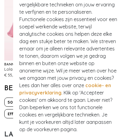
vergelijkbare technieken om jouw ervaring
te verfijnen en te personaliseren.
Functionele cookies zijn essentieel voor een
soepel werkende website, terwijl
analytische cookies ons helpen deze elke
dag een stukje beter te maken. We streven
ernaar om je alleen relevante advertenties
EXCLUSIEF
te tonen, daarom volgen we je gedrag
binnen en buiten onze website op
BANNED RETRO
VINTAGE CHIC FOR TOPVINTAGE
Lola Lifeforms petticoat in vintage roze
Topvintage exclusive ~Layla Cross Over jurk in groen
anonieme wijze. Wil je meer weten over hoe
609
999+
€ 55,95
€ 65,95
we omgaan met jouw privacy en cookies?
Lees dan hier alles over onze
cookie- en
BEKIJK MEER VAN
privacyverklaring
. Klik op 'Accepteer
cookies' om akkoord te gaan. Liever niet?
50s
60s
Classy chic
Dan beperken we ons tot functionele
Effen
PinUp
Rockabilly
cookies en vergelijkbare technieken. Je
kunt je voorkeuren altijd later aanpassen
op de voorkeuren pagina.
LAATST BEWONDERD