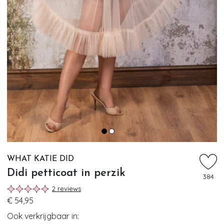
WHAT KATIE DID
Didi petticoat in perzik
384
2 reviews
€ 54,95
Ook verkrijgbaar in: