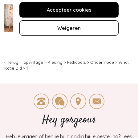
Accepteer cookies
Weigeren
< Terug
|
Topvintage
>
Kleding
>
Petticoats
>
Ondermode
>
What
Katie Did
>
1
Hey gorgeous
Heb je vragen of heb je hulp nodig bij je bestelling? Lees