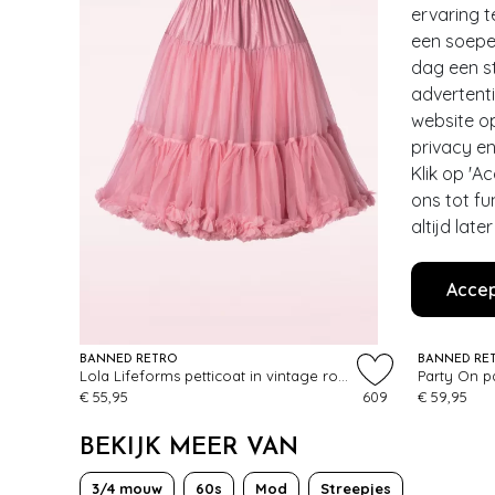
ervaring t
een soepel
dag een st
advertent
website o
privacy en
Klik op 'A
ons tot fu
altijd lat
Accep
BANNED RETRO
BANNED RE
Lola Lifeforms petticoat in vintage roze
Party On p
€ 55,95
609
€ 59,95
BEKIJK MEER VAN
3/4 mouw
60s
Mod
Streepjes