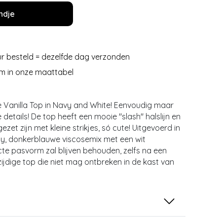
ndje
r besteld = dezelfde dag verzonden
m in onze maattabel
ze Vanilla Top in Navy and White! Eenvoudig maar
 details! De top heeft een mooie ''slash'' halslijn en
zet zijn met kleine strikjes, só cute! Uitgevoerd in
chy, donkerblauwe viscosemix met een wit
cte pasvorm zal blijven behouden, zelfs na een
ijdige top die niet mag ontbreken in de kast van