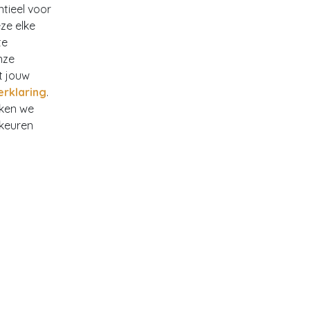
ntieel voor
ze elke
te
nze
t jouw
erklaring
.
rken we
rkeuren