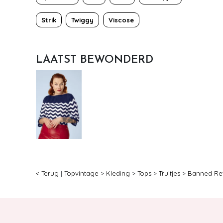
Strik
Twiggy
Viscose
LAATST BEWONDERD
< Terug
|
Topvintage
>
Kleding
>
Tops
>
Truitjes
>
Banned Re