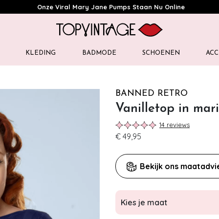
Onze Viral Mary Jane Pumps Staan Nu Online
KLEDING
BADMODE
SCHOENEN
ACC
BANNED RETRO
Vanilletop in mar
14 reviews
€ 49,95
Bekijk ons maatadvi
Kies je maat