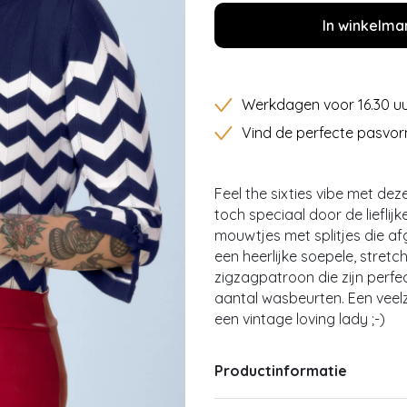
In winkelma
Werkdagen voor 16.30 uu
Vind de perfecte pasvor
Feel the sixties vibe met de
toch speciaal door de lieflijke
mouwtjes met splitjes die afge
een heerlijke soepele, stret
zigzagpatroon die zijn perfe
aantal wasbeurten. Een veelz
een vintage loving lady ;-)
Productinformatie