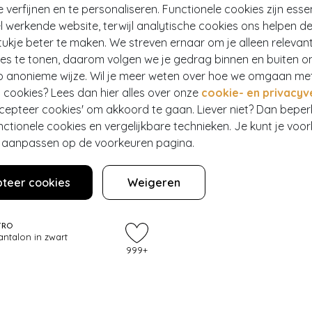
e verfijnen en te personaliseren. Functionele cookies zijn esse
 werkende website, terwijl analytische cookies ons helpen de
ukje beter te maken. We streven ernaar om je alleen relevan
ies te tonen, daarom volgen we je gedrag binnen en buiten o
p anonieme wijze. Wil je meer weten over hoe we omgaan me
 cookies? Lees dan hier alles over onze
cookie- en privacyv
ccepteer cookies' om akkoord te gaan. Liever niet? Dan bepe
nctionele cookies en vergelijkbare technieken. Je kunt je voo
er aanpassen op de voorkeuren pagina.
teer cookies
Weigeren
TRO
antalon in zwart
999+