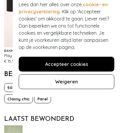
Lees dan hier alles over onze
cookie- en
privacyverklaring
. Klik op 'Accepteer
cookies' om akkoord te gaan. Liever niet?
Dan beperken we ons tot functionele
cookies en vergelijkbare technieken. Je
kunt je voorkeuren altijd later aanpassen
op de voorkeuren pagina.
BANNED RETRO
Play It Right Bow-riem in zwart
483
€ 15,95
Accepteer cookies
BEKIJK MEER VAN
Weigeren
50s
Bloemen
Classy chic
Parel
LAATST BEWONDERD