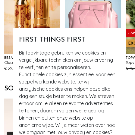
- 6
FIRST THINGS FIRST
EX
Bij Topvintage gebruiken we cookies en
BÉSAME COSMETICS
BANNED RETRO
vergelijkbare technieken om jouw ervaring
Classic colour lippenstift in kersen rood
American Vintage Patent tas in roze
573
515
te verfijnen en te personaliseren.
€ 39,95
€ 59,95
€ 75
Functionele cookies zijn essentieel voor een
soepel werkende website, terwijl
SOORTGELIJKE PRODUCTEN
analytische cookies ons helpen deze elke
dag een stukje beter te maken. We streven
ernaar om je alleen relevante advertenties
te tonen, daarom volgen we je gedrag
binnen en buiten onze website op
anonieme wijze. Wil je meer weten over hoe
we omgaan met jouw privacy en cookies?