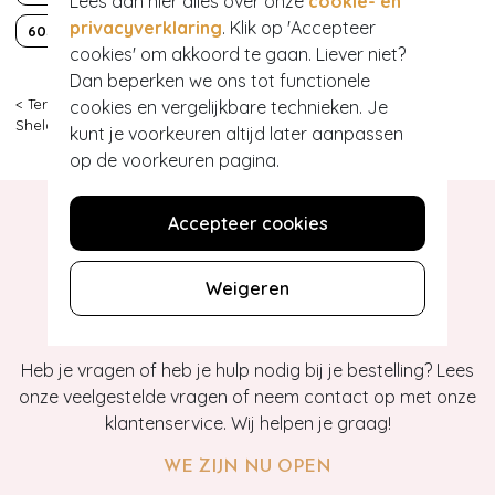
Lees dan hier alles over onze
cookie- en
privacyverklaring
. Klik op 'Accepteer
60s
Classy chic
cookies' om akkoord te gaan. Liever niet?
Dan beperken we ons tot functionele
< Terug
|
Topvintage
>
Kleding
>
Vestjes
>
Mak Sweater
>
50s
cookies en vergelijkbare technieken. Je
Shela Cropped Cardigan in Custard Yellow
kunt je voorkeuren altijd later aanpassen
op de voorkeuren pagina.
Accepteer cookies
Weigeren
Hey gorgeous
Heb je vragen of heb je hulp nodig bij je bestelling? Lees
onze veelgestelde vragen of neem contact op met onze
klantenservice. Wij helpen je graag!
WE ZIJN NU OPEN