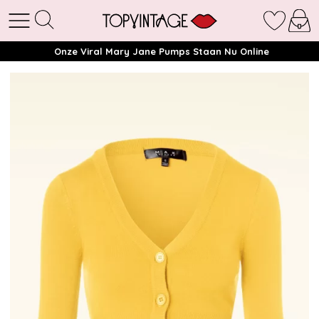
Onze Viral Mary Jane Pumps Staan Nu Online