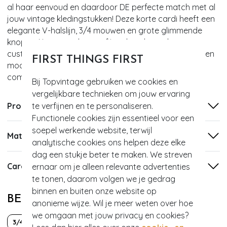
al haar eenvoud en daardoor DE perfecte match met al
jouw vintage kledingstukken! Deze korte cardi heeft een
elegante V-halslijn, 3/4 mouwen en grote glimmende
knopen. Uitgevoerd in een fijngebreide, zachte,
custardgele acrylmix met een heerlijke stretch voor een
FIRST THINGS FIRST
mooie aansluitende pasvorm. De
combinatiemogelijkheden zijn eindeloos!
Bij Topvintage gebruiken we cookies en
vergelijkbare technieken om jouw ervaring
te verfijnen en te personaliseren.
Productinformatie
Functionele cookies zijn essentieel voor een
soepel werkende website, terwijl
Materiaal
analytische cookies ons helpen deze elke
dag een stukje beter te maken. We streven
Care
ernaar om je alleen relevante advertenties
te tonen, daarom volgen we je gedrag
binnen en buiten onze website op
BEKIJK MEER VAN
anonieme wijze. Wil je meer weten over hoe
we omgaan met jouw privacy en cookies?
3/4 mouw
50s