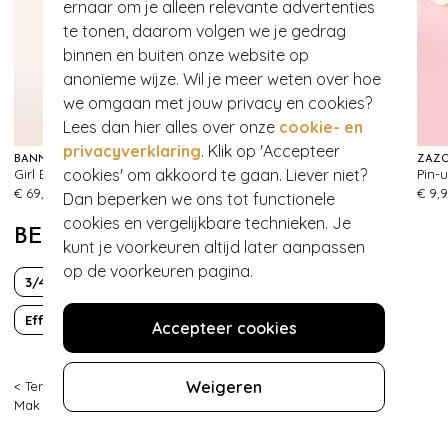
ernaar om je alleen relevante advertenties
te tonen, daarom volgen we je gedrag
binnen en buiten onze website op
anonieme wijze. Wil je meer weten over hoe
we omgaan met jouw privacy en cookies?
- 50%
Lees dan hier alles over onze
cookie- en
privacyverklaring
. Klik op 'Accepteer
BANNED RETRO
LOLA RAMONA ♥ TOPVINTAGE
ZAZ
cookies' om akkoord te gaan. Liever niet?
Girl Boss broek in zwart
Ava Sunshine Chaser pumps in crème
Pin-
575
735
€ 69,95
€ 129,95
€ 64,95
€ 9,
Dan beperken we ons tot functionele
cookies en vergelijkbare technieken. Je
BEKIJK MEER VAN
kunt je voorkeuren altijd later aanpassen
op de voorkeuren pagina.
3/4 mouw
50s
Effen
Viscose
Accepteer cookies
Weigeren
< Terug
|
Topvintage
>
Kleding
>
Bolero's & Capes
>
Vestjes
>
Mak Sweater
>
50s Oda Open Front Cardigan in White