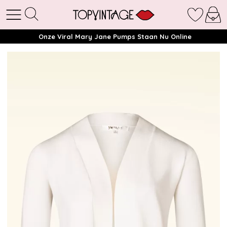
Onze Viral Mary Jane Pumps Staan Nu Online